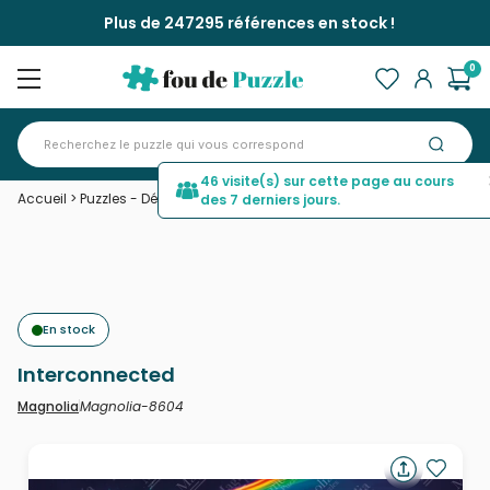
Plus de 247295 références en stock !
0
46 visite(s) sur cette page au cours
Accueil
>
Puzzles - Déco et Objets
>
Interconnected
des 7 derniers jours.
En stock
Interconnected
Magnolia-8604
Magnolia