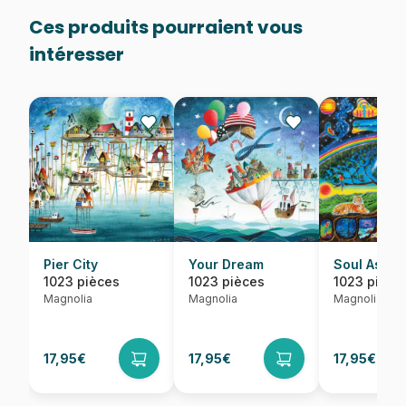
Ces produits pourraient vous
intéresser
Pier City
Your Dream
Soul Ascen
1023 pièces
1023 pièces
1023 pièce
Magnolia
Magnolia
Magnolia
17,95€
17,95€
17,95€