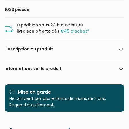
1023 pièces
Expédition sous 24 h ouvrées et
livraison offerte dès
€45 d’achat*
Description du produit
Elif Hürdoğan
Informations sur le produit
Marque
Magnolia
Mise en garde
Catégorie
Ne convient pas aux enfants de moins de 3 ans.
Puzzles - Déco et Objets
Risque d'étouffement.
Age
Puzzle pour Adultes (500 à
48.000 pièces)