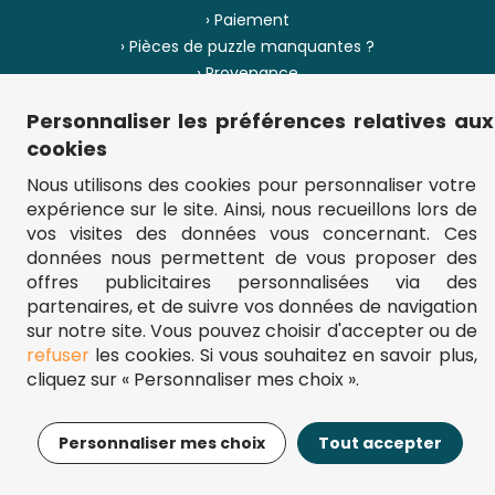
› Paiement
› Pièces de puzzle manquantes ?
› Provenance
Personnaliser les préférences relatives aux
› Plan du site
cookies
Nous utilisons des cookies pour personnaliser votre
expérience sur le site. Ainsi, nous recueillons lors de
** Frais d'envoi = 6,95 € (France) / gratuit à partir de 45 €.
vos visites des données vous concernant. Ces
fou-de-puzzle.com : le site référence pour acheter des puzzles de
données nous permettent de vous proposer des
qualité à bon prix.
© Fou-de-puzzle.com 2011 - 2026
offres publicitaires personnalisées via des
partenaires, et de suivre vos données de navigation
sur notre site. Vous pouvez choisir d'accepter ou de
refuser
les cookies. Si vous souhaitez en savoir plus,
cliquez sur « Personnaliser mes choix ».
17,95€
Ajouter au panier
Personnaliser mes choix
Tout accepter