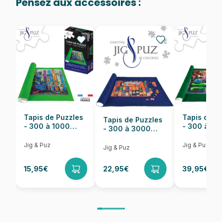
Pensez aux accessoires :
Provenance
Puzzles fabriqués en France
EAN
8699375068474
Nombre de pièces
1023 pièces
Dimensions
60 x 60 cm
Tapis de Puzzles
Tapis de P
Tapis de Puzzles
- 300 à 1000
- 300 à 6
- 300 à 3000
pièces
pièces
Pièces
Jig & Puz
Jig & Puz
Jig & Puz
15,95€
22,95€
39,95€