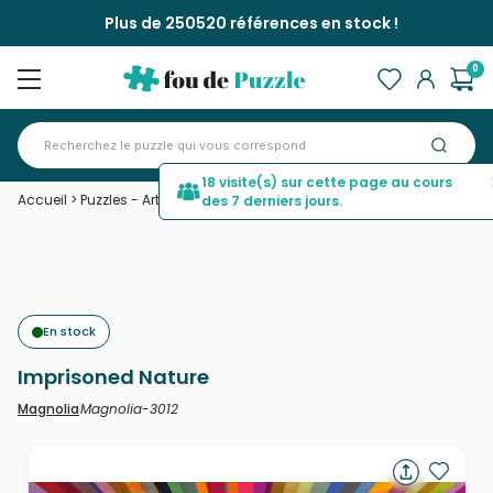
Plus de 250520 références en stock !
0
18 visite(s) sur cette page au cours
Accueil
>
Puzzles - Art
>
Imprisoned Nature
des 7 derniers jours.
En stock
Imprisoned Nature
Magnolia-3012
Magnolia