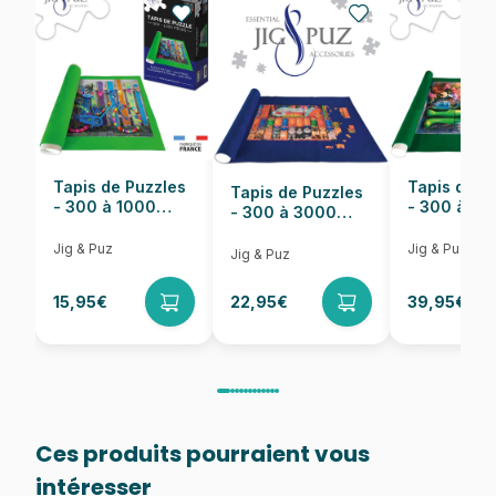
Nombre de pièces
1023 pièces
Dimensions
60 x 60 cm
Tapis de Puzzles
Tapis de P
Tapis de Puzzles
- 300 à 1000
- 300 à 6
- 300 à 3000
pièces
pièces
Pièces
Jig & Puz
Jig & Puz
Jig & Puz
15,95€
22,95€
39,95€
Ces produits pourraient vous
intéresser