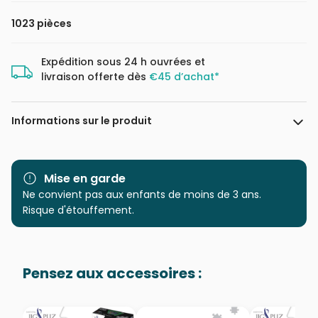
1023 pièces
Expédition sous 24 h ouvrées et
livraison offerte dès
€45 d’achat*
Informations sur le produit
Marque
Magnolia
Mise en garde
Catégorie
Ne convient pas aux enfants de moins de 3 ans.
Puzzles - Art
Risque d'étouffement.
Age
Puzzle pour Adultes (500 à
48.000 pièces)
Pensez aux accessoires :
Provenance
Puzzles fabriqués en France
EAN
8699375067002