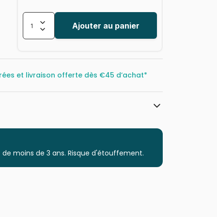
Ajouter au panier
rées et livraison offerte dès
€45 d’achat*
Magnolia
Puzzles - Déco et Objets
 de moins de 3 ans. Risque d'étouffement.
Puzzle pour Adultes (500 à 48.000
pièces)
Puzzles fabriqués en France
8699375066050