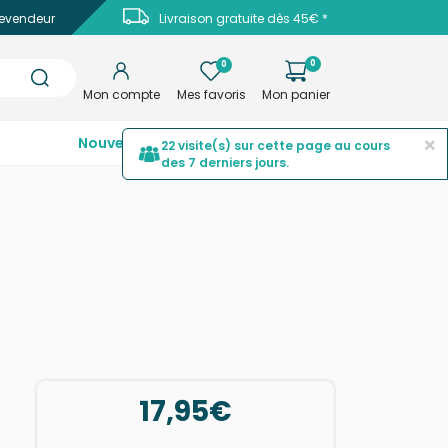
evendeur
Livraison gratuite dès 45€ *
0
0
Mon compte
Mes favoris
Mon panier
×
Nouveautés
Top ventes
Promotions
22 visite(s) sur cette page au cours
des 7 derniers jours.
17,95€