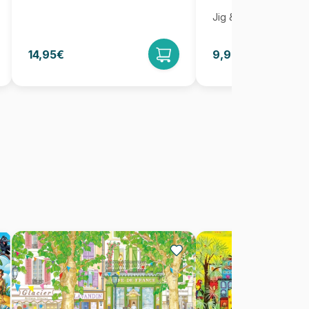
Jig & Puz
14,95€
9,95€