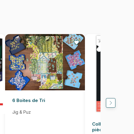
1000 pièces
68 x 48 cm
6 Boites de Tri
Jig & Puz
Colle pour Puzzle
pièces