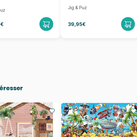
Jig & Puz
Puz
5€
39,95€
téresser