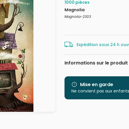
1000 pièces
Magnolia
Magnolia-2303
Expédition sous 24 h ouv
Informations sur le produit
Marque
Catégorie
Mise en garde
Ne convient pas aux enfants
Age
Provenance
EAN