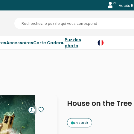
Accès R
Puzzles
tes
Accessoires
Carte Cadeau
photo
House on the Tree
En stock