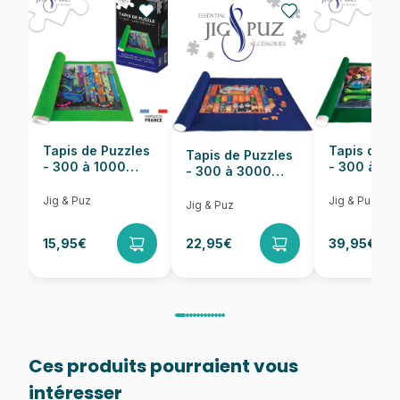
Nombre de pièces
1000 pièces
Dimensions
68 x 48 cm
Tapis de Puzzles
Tapis de P
Tapis de Puzzles
- 300 à 1000
- 300 à 6
- 300 à 3000
pièces
pièces
Pièces
Jig & Puz
Jig & Puz
Jig & Puz
15,95€
22,95€
39,95€
Ces produits pourraient vous
intéresser