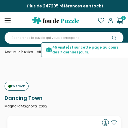
Plus de 247295 références en stock !
0
45 visite(s) sur cette page au cours
Accueil
>
Puzzles - Villes et Villages
>
Dancing Town
des 7 derniers jours.
En stock
Dancing Town
Magnolia-2302
Magnolia