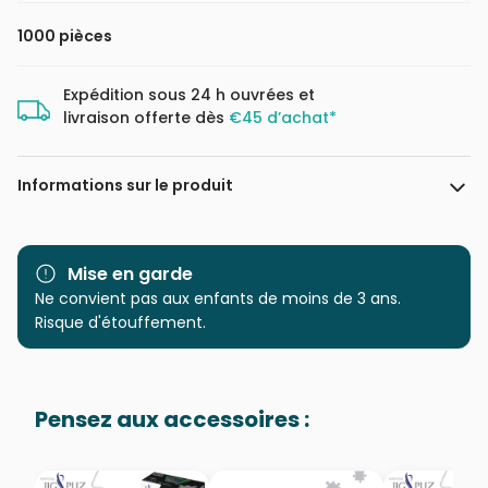
1000 pièces
Expédition sous 24 h ouvrées et
livraison offerte dès
€45 d’achat*
Informations sur le produit
Marque
Magnolia
Mise en garde
Catégorie
Ne convient pas aux enfants de moins de 3 ans.
Puzzles - Villes et Villages
Risque d'étouffement.
Age
Puzzle pour Adultes (500 à
48.000 pièces)
Pensez aux accessoires :
Provenance
Puzzles fabriqués en France
EAN
8699375066128