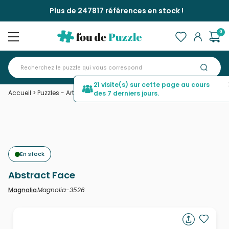
Plus de 247817 références en stock !
0
21 visite(s) sur cette page au cours
Accueil
>
Puzzles - Art
>
Abstract Face
des 7 derniers jours.
En stock
Abstract Face
Magnolia-3526
Magnolia