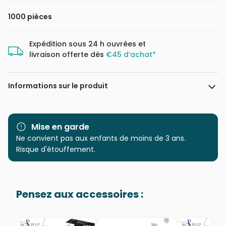
1000 pièces
Expédition sous 24 h ouvrées et
livraison offerte dès
€45 d’achat*
Informations sur le produit
Marque
Magnolia
Mise en garde
Catégorie
Ne convient pas aux enfants de moins de 3 ans.
Puzzles - Art
Risque d'étouffement.
Age
Puzzle pour Adultes (500 à
48.000 pièces)
Pensez aux accessoires :
Provenance
Puzzles fabriqués en France
EAN
8699375066586