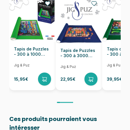
Nombre de pièces
1000 pièces
Dimensions
68 x 48 cm
Tapis de Puzzles
Tapis de P
Tapis de Puzzles
- 300 à 1000
- 300 à 6
- 300 à 3000
pièces
pièces
Pièces
Jig & Puz
Jig & Puz
Jig & Puz
15,95€
22,95€
39,95€
Ces produits pourraient vous
intéresser