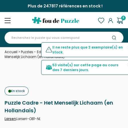
Plus de 247817 références en stock !
0
Il ne reste plus que 3 exemplaire(s) en
Accueil
>
Puzzles - Educatifs et ludiques
>
Puzzle Cadre - Het
stock.
Menselijk Lichaam (en Hollandais)
53 visite(s) sur cette page au cours
des 7 derniers jours.
En stock
Puzzle Cadre - Het Menselijk Lichaam (en
Hollandais)
Larsen-OB1-NL
Larsen