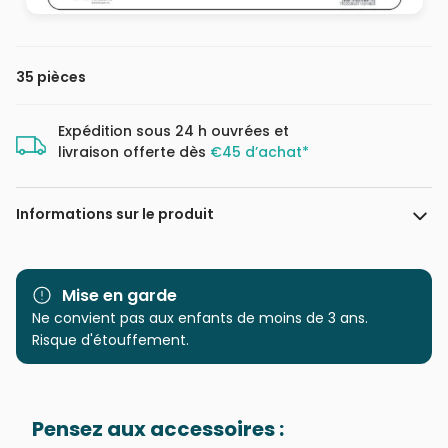
35 pièces
Expédition sous 24 h ouvrées et
livraison offerte dès
€45 d’achat*
Informations sur le produit
Marque
Larsen
Mise en garde
Catégorie
Ne convient pas aux enfants de moins de 3 ans.
Puzzles - Educatifs et
ludiques
Risque d'étouffement.
Age
à partir de 5 ans (31 à 49
pièces)
Pensez aux accessoires :