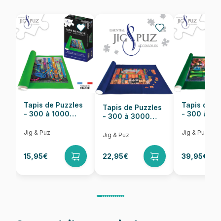
Provenance
Puzzles fabriqués en France
EAN
7023852102480
Nombre de pièces
35 pièces
Dimensions
37 x 29 cm
Tapis de Puzzles
Tapis de P
Tapis de Puzzles
- 300 à 1000
- 300 à 6
- 300 à 3000
pièces
pièces
Pièces
Jig & Puz
Jig & Puz
Jig & Puz
15,95€
22,95€
39,95€