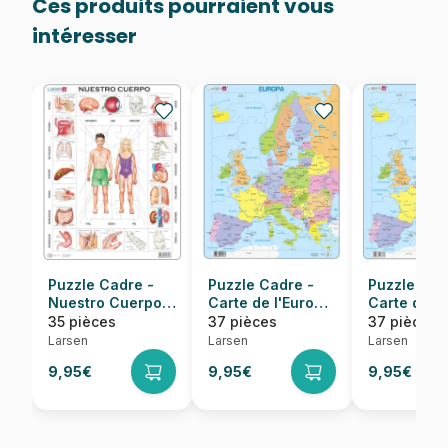
Ces produits pourraient vous
intéresser
Puzzle Cadre -
Puzzle Cadre -
Puzzle Cad
Nuestro Cuerpo
Carte de l'Europe
Carte de l
(en Espagnol)
en Espagnol
en Russe
35 pièces
37 pièces
37 pièces
Larsen
Larsen
Larsen
9,95€
9,95€
9,95€