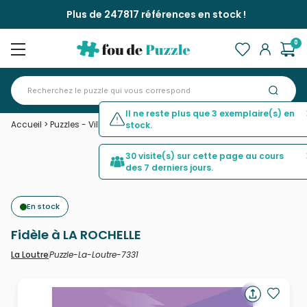
Plus de 247817 références en stock !
0
Il ne reste plus que 3 exemplaire(s) en
Accueil
>
Puzzles - Villes et Villages
>
Fidèle à LA ROCHELLE
stock.
30 visite(s) sur cette page au cours
des 7 derniers jours.
En stock
Fidèle à LA ROCHELLE
Puzzle-La-Loutre-7331
La Loutre