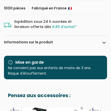
1000 pièces
Fabriqué en France
Expédition sous 24 h ouvrées et
livraison offerte dès
€45 d’achat*
Informations sur le produit
Marque
La Loutre
Mise en garde
Catégorie
Ne convient pas aux enfants de moins de 3 ans.
Puzzles - Villes et Villages
Risque d'étouffement.
Age
Puzzle pour Adultes (500 à
48.000 pièces)
Pensez aux accessoires :
Provenance
Fabriqué en France
EAN
3760301337331