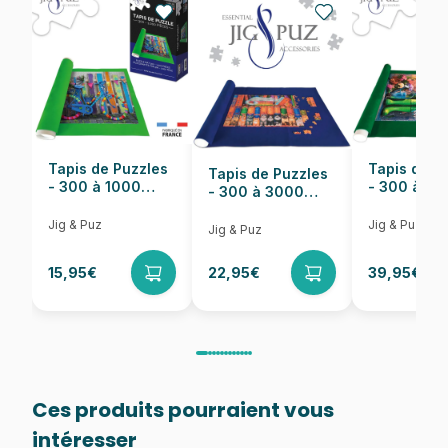
Nombre de pièces
1000 pièces
Dimensions
69 x 48 cm
Tapis de Puzzles
Tapis de P
Tapis de Puzzles
- 300 à 1000
- 300 à 6
- 300 à 3000
pièces
pièces
Pièces
Jig & Puz
Jig & Puz
Jig & Puz
15,95€
22,95€
39,95€
Ces produits pourraient vous
intéresser