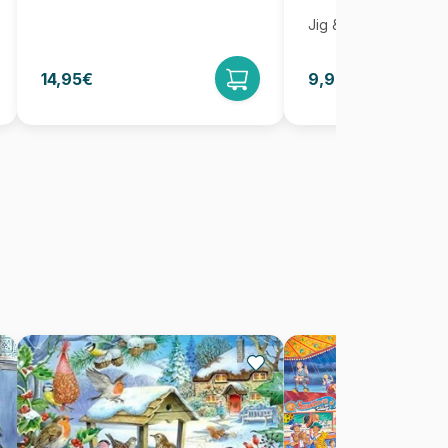
Jig & Puz
14,95€
9,95€