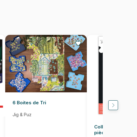
48 x 34 cm
6 Boites de Tri
Jig & Puz
Colle pour Puzzle
pièces