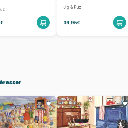
Jig & Puz
Puz
5€
39,95€
téresser