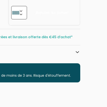
Ajouter au panier
rées et livraison offerte dès
€45 d’achat*
HOP - House of Puzzles
Puzzles et accessoires - Exclusifs
 de moins de 3 ans. Risque d'étouffement.
à partir de 8 ans (101 à 250 pièces)
Puzzles fabriqués en France
5060002007396
250 pièces