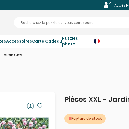
Accès R
Puzzles
tes
Accessoires
Carte Cadeau
photo
- Jardin Clos
Pièces XXL - Jardi
Rupture de stock