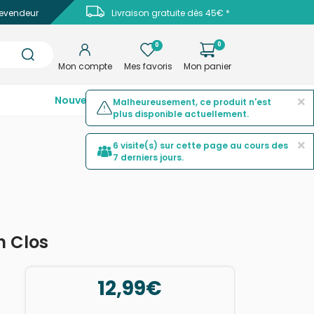
evendeur
Livraison gratuite dès 45€ *
0
0
Mon compte
Mes favoris
Mon panier
×
Nouveautés
Top ventes
Promotions
Malheureusement, ce produit n'est
plus disponible actuellement.
×
6 visite(s) sur cette page au cours des
7 derniers jours.
n Clos
12,99€