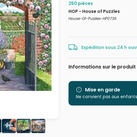
250 pièces
HOP - House of Puzzles
House-Of-Puzzles-HP0739
Expédition sous 24 h ouv
Informations sur le produit
Marque
Catégorie
Mise en garde
Ne convient pas aux enfants
Age
Provenance
EAN
Nombre de pièces