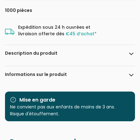
1000 pièces
Expédition sous 24 h ouvrées et
livraison offerte dès
€45 d’achat*
Description du produit
Tracy Hall
Informations sur le produit
Marque
HOP - House of Puzzles
Mise en garde
Catégorie
Ne convient pas aux enfants de moins de 3 ans.
Puzzles - Oiseaux
Risque d'étouffement.
Age
Puzzle pour Adultes (500 à
48.000 pièces)