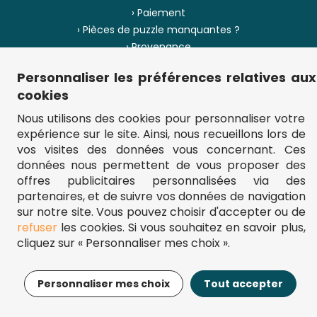
› Paiement
› Pièces de puzzle manquantes ?
› Provenance
Personnaliser les préférences relatives aux
› Plan du site
cookies
Nous utilisons des cookies pour personnaliser votre
expérience sur le site. Ainsi, nous recueillons lors de
** Frais d'envoi = 6,95 € (France) / gratuit à partir de 45 €.
vos visites des données vous concernant. Ces
fou-de-puzzle.com : le site référence pour acheter des puzzles de
données nous permettent de vous proposer des
qualité à bon prix.
© Fou-de-puzzle.com 2011 - 2026
offres publicitaires personnalisées via des
partenaires, et de suivre vos données de navigation
sur notre site. Vous pouvez choisir d'accepter ou de
refuser
les cookies. Si vous souhaitez en savoir plus,
cliquez sur « Personnaliser mes choix ».
14,95€
Ajouter au panier
Personnaliser mes choix
Tout accepter