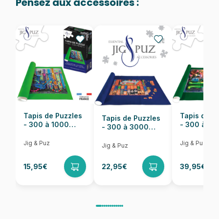
Pensez aux accessoires :
Provenance
Puzzles fabriqués en France
EAN
5060002004623
Nombre de pièces
1000 pièces
Dimensions
69 x 48 cm
Tapis de Puzzles
Tapis de P
Tapis de Puzzles
- 300 à 1000
- 300 à 6
- 300 à 3000
pièces
pièces
Pièces
Jig & Puz
Jig & Puz
Jig & Puz
15,95€
22,95€
39,95€