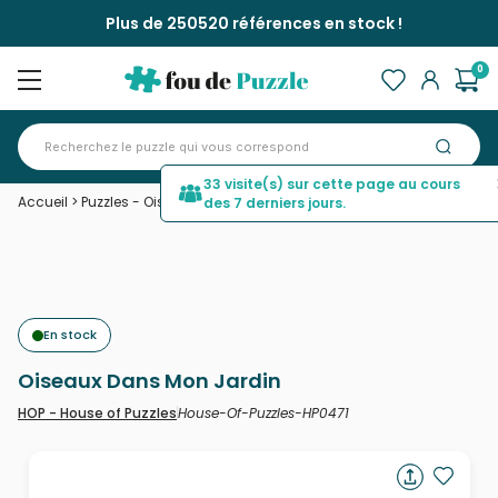
Plus de 250520 références en stock !
0
33 visite(s) sur cette page au cours
Accueil
>
Puzzles - Oiseaux
>
Oiseaux Dans Mon Jardin
des 7 derniers jours.
En stock
Oiseaux Dans Mon Jardin
House-Of-Puzzles-HP0471
HOP - House of Puzzles