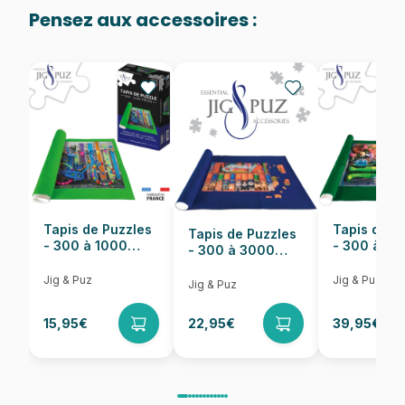
Pensez aux accessoires :
Provenance
Fabriqué en France
EAN
3663384330155
Nombre de pièces
1000 pièces
Dimensions
69 x 48 cm
Tapis de Puzzles
Tapis de P
Tapis de Puzzles
- 300 à 1000
- 300 à 6
- 300 à 3000
pièces
pièces
Pièces
Jig & Puz
Jig & Puz
Jig & Puz
15,95€
22,95€
39,95€