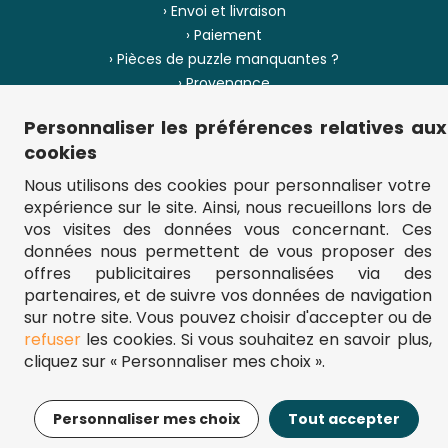
› Envoi et livraison
› Paiement
› Pièces de puzzle manquantes ?
› Provenance
Personnaliser les préférences relatives aux
› Plan du site
cookies
Nous utilisons des cookies pour personnaliser votre
expérience sur le site. Ainsi, nous recueillons lors de
** Frais d'envoi = 6,95 € (France) / gratuit à partir de 45 €.
vos visites des données vous concernant. Ces
fou-de-puzzle.com : le site référence pour acheter des puzzles de
qualité à bon prix.
données nous permettent de vous proposer des
© Fou-de-puzzle.com 2011 - 2026
offres publicitaires personnalisées via des
partenaires, et de suivre vos données de navigation
sur notre site. Vous pouvez choisir d'accepter ou de
refuser
les cookies. Si vous souhaitez en savoir plus,
cliquez sur « Personnaliser mes choix ».
15,95€
Ajouter au panier
Personnaliser mes choix
Tout accepter