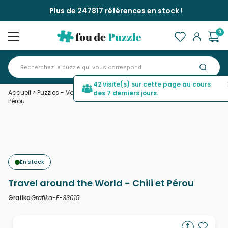
Plus de 247817 références en stock !
0
42 visite(s) sur cette page au cours
Accueil
>
Puzzles - Voyages
>
Travel around the World - Chili et
des 7 derniers jours.
Pérou
En stock
Travel around the World - Chili et Pérou
Grafika-F-33015
Grafika