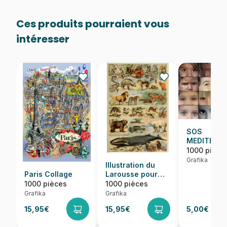
Ces produits pourraient vous
intéresser
SOS
MEDITERRA
Regards
1000 pièce
d'Enfants 
Grafika
Illustration du
Monde
Paris Collage
Larousse pour
Tous :
1000 pièces
1000 pièces
Mammifères, XIXè
Grafika
Grafika
Siècle
15,95€
15,95€
5,00€