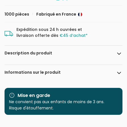
1000 pièces
Fabriqué en France
Expédition sous 24 h ouvrées et
livraison offerte dès
€45 d’achat*
Description du produit
123RF- saiko3p, Leonard Zhukovsky, _fla,
Informations sur le produit
Marque
Grafika
Mise en garde
Catégorie
Ne convient pas aux enfants de moins de 3 ans.
Puzzles - Voyages
Risque d'étouffement.
Age
Puzzle pour Adultes (500 à
48.000 pièces)