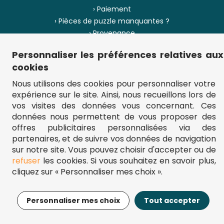
› Paiement
› Pièces de puzzle manquantes ?
› Provenance
Personnaliser les préférences relatives aux
› Plan du site
cookies
Nous utilisons des cookies pour personnaliser votre
expérience sur le site. Ainsi, nous recueillons lors de
** Frais d'envoi = 6,95 € (France) / gratuit à partir de 45 €.
vos visites des données vous concernant. Ces
fou-de-puzzle.com : le site référence pour acheter des puzzles de
données nous permettent de vous proposer des
qualité à bon prix.
© Fou-de-puzzle.com 2011 - 2026
offres publicitaires personnalisées via des
partenaires, et de suivre vos données de navigation
sur notre site. Vous pouvez choisir d'accepter ou de
refuser
les cookies. Si vous souhaitez en savoir plus,
cliquez sur « Personnaliser mes choix ».
16,95€
Ajouter au panier
Personnaliser mes choix
Tout accepter