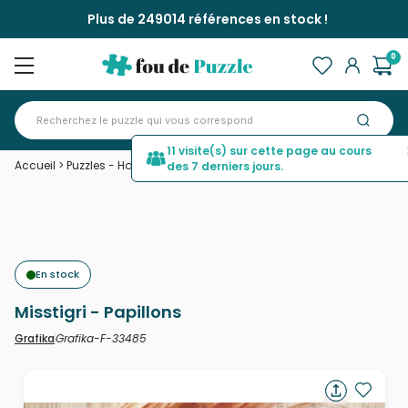
Plus de 249014 références en stock !
0
11 visite(s) sur cette page au cours
Accueil
>
Puzzles - Hommes et Femmes
>
Misstigri - Papillons
des 7 derniers jours.
En stock
Misstigri - Papillons
Grafika-F-33485
Grafika