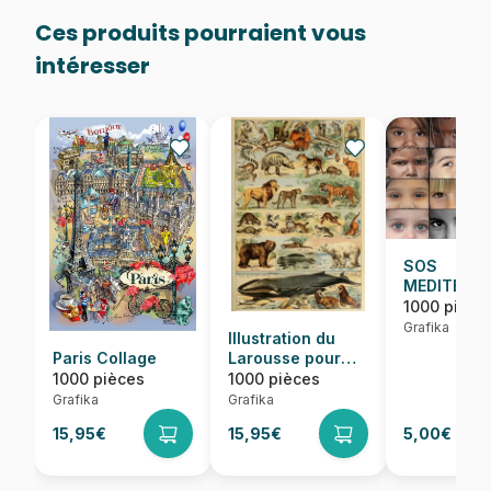
Ces produits pourraient vous
intéresser
SOS
MEDITERRA
Regards
1000 pièce
d'Enfants 
Grafika
Illustration du
Monde
Paris Collage
Larousse pour
Tous :
1000 pièces
1000 pièces
Mammifères, XIXè
Grafika
Grafika
Siècle
15,95€
15,95€
5,00€