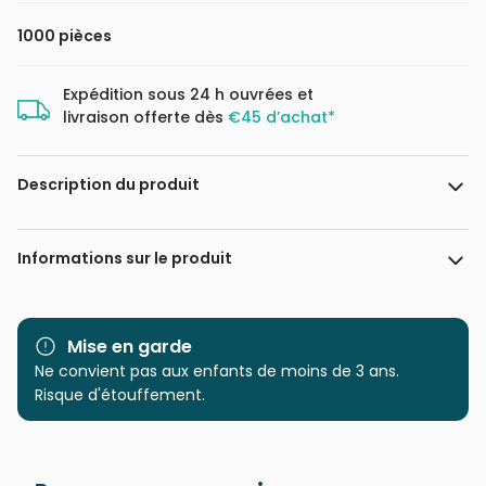
1000 pièces
Expédition sous 24 h ouvrées et
livraison offerte dès
€45 d’achat*
Description du produit
Misstigri
. 1050 pièces
Informations sur le produit
Marque
Grafika
Mise en garde
Catégorie
Ne convient pas aux enfants de moins de 3 ans.
Puzzles - Hommes et
Femmes
Risque d'étouffement.
Age
Puzzle pour Adultes (500 à
48.000 pièces)