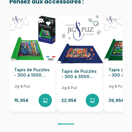
Pensez aux accessoires :
Provenance
Puzzles fabriqués en France
EAN
3663384334856
Nombre de pièces
1000 pièces
Dimensions
64 x 64 cm
Tapis de Puzzles
Tapis de P
Tapis de Puzzles
- 300 à 1000
- 300 à 6
- 300 à 3000
pièces
pièces
Pièces
Jig & Puz
Jig & Puz
Jig & Puz
15,95€
22,95€
39,95€