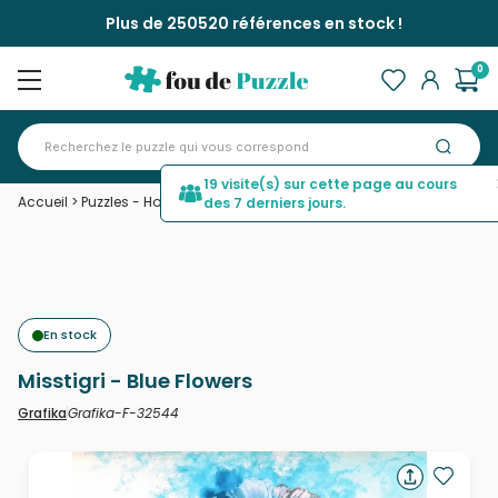
Plus de 250520 références en stock !
0
19 visite(s) sur cette page au cours
Accueil
>
Puzzles - Hommes et Femmes
>
Misstigri - Blue Flowers
des 7 derniers jours.
En stock
Misstigri - Blue Flowers
Grafika-F-32544
Grafika