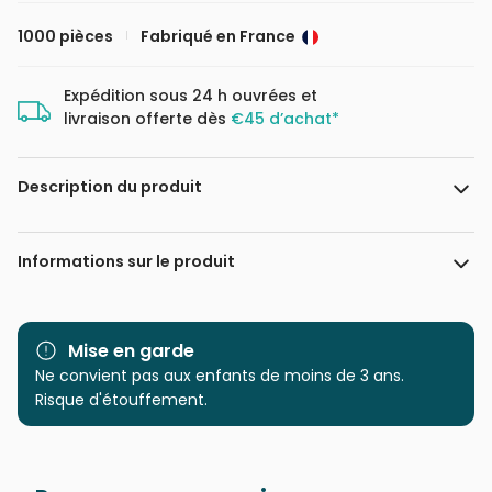
1000 pièces
Fabriqué en France
Expédition sous 24 h ouvrées et
livraison offerte dès
€45 d’achat*
Description du produit
Misstigri
Informations sur le produit
Marque
Grafika
Mise en garde
Catégorie
Ne convient pas aux enfants de moins de 3 ans.
Puzzles - Hommes et
Femmes
Risque d'étouffement.
Age
Puzzle pour Adultes (500 à
48.000 pièces)