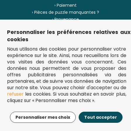
› Paiement
› Pièces de puzzle manquantes ?
› Provenance
Personnaliser les préférences relatives aux
› Plan du site
cookies
Nous utilisons des cookies pour personnaliser votre
expérience sur le site. Ainsi, nous recueillons lors de
** Frais d'envoi = 6,95 € (France) / gratuit à partir de 45 €.
vos visites des données vous concernant. Ces
fou-de-puzzle.com : le site référence pour acheter des puzzles de
données nous permettent de vous proposer des
qualité à bon prix.
© Fou-de-puzzle.com 2011 - 2026
offres publicitaires personnalisées via des
partenaires, et de suivre vos données de navigation
sur notre site. Vous pouvez choisir d'accepter ou de
refuser
les cookies. Si vous souhaitez en savoir plus,
cliquez sur « Personnaliser mes choix ».
15,95€
Ajouter au panier
Personnaliser mes choix
Tout accepter