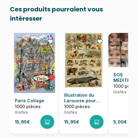
Ces produits pourraient vous
intéresser
SOS
MEDITERRA
Regards
1000 pièce
d'Enfants 
Grafika
Illustration du
Monde
Paris Collage
Larousse pour
Tous :
1000 pièces
1000 pièces
Mammifères, XIXè
Grafika
Grafika
Siècle
15,95€
15,95€
5,00€