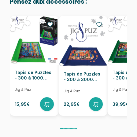
Pensez aux accessoires :
Provenance
Fabriqué en France
EAN
3663384325441
Nombre de pièces
1000 pièces
Dimensions
69 x 48 cm
Tapis de Puzzles
Tapis de P
Tapis de Puzzles
- 300 à 1000
- 300 à 6
- 300 à 3000
pièces
pièces
Pièces
Jig & Puz
Jig & Puz
Jig & Puz
15,95€
22,95€
39,95€