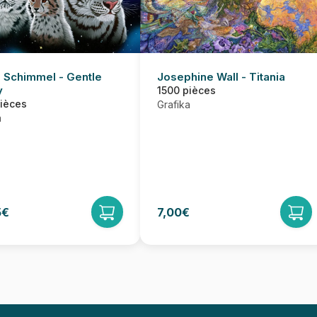
 Schimmel - Gentle
Josephine Wall - Titania
y
1500 pièces
pièces
Grafika
a
5€
7,00€