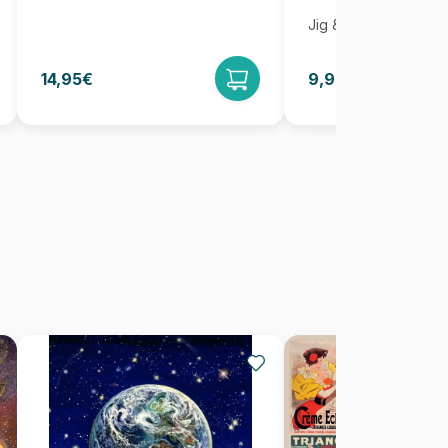
Jig & Puz
14,95€
9,95€