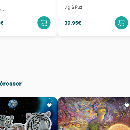
Jig & Puz
Puz
5€
39,95€
téresser