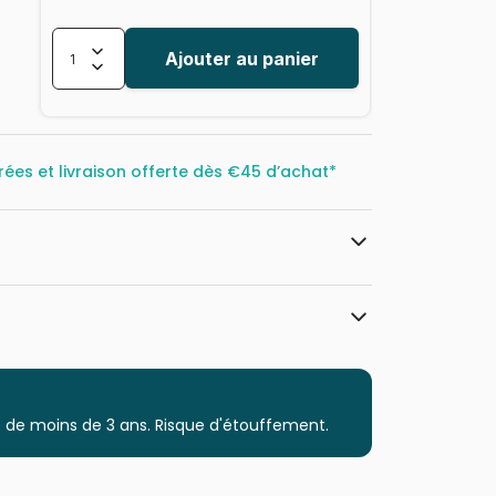
Ajouter au panier
rées et livraison offerte dès
€45 d’achat*
Grafika
Puzzles - Déco Culinaire
 de moins de 3 ans. Risque d'étouffement.
Puzzle pour Adultes (500 à 48.000
pièces)