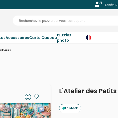
Accès R
Puzzles
tes
Accessoires
Carte Cadeau
photo
Bonheurs
L'Atelier des Petit
En stock