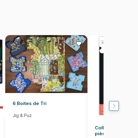
Fabriqué en France
3663384338144
1500 pièces
85 x 61 cm
6 Boites de Tri
Jig & Puz
Colle pour Puzzle
pièces