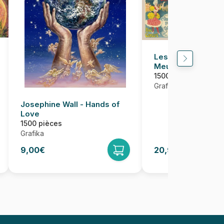
Les Affiches de 
Meunier
1500 pièces
Grafika
Josephine Wall - Hands of
Love
1500 pièces
Grafika
9,00€
20,95€