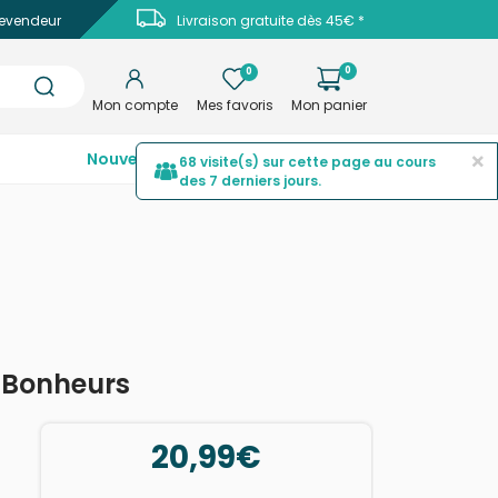
evendeur
Livraison gratuite dès 45€ *
0
0
Mon compte
Mes favoris
Mon panier
×
Nouveautés
Top ventes
Promotions
68 visite(s) sur cette page au cours
des 7 derniers jours.
s Bonheurs
20,99€