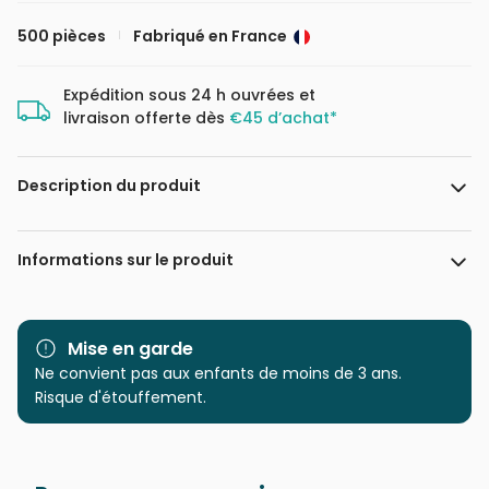
500 pièces
Fabriqué en France
Expédition sous 24 h ouvrées et
livraison offerte dès
€45 d’achat*
Description du produit
François Ruyer
Informations sur le produit
Marque
Grafika
Mise en garde
Catégorie
Ne convient pas aux enfants de moins de 3 ans.
Puzzles - Déco et Objets
Risque d'étouffement.
Age
Puzzle pour Adultes (500 à
48.000 pièces)