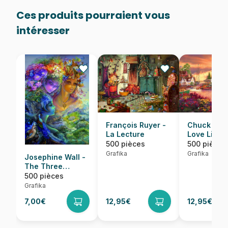
Ces produits pourraient vous
intéresser
Chuck Pins
François Ruyer -
Love Lifte
La Lecture
500 pièces
500 pièces
Grafika
Grafika
Josephine Wall -
The Three
Graces
500 pièces
Grafika
7,00€
12,95€
12,95€