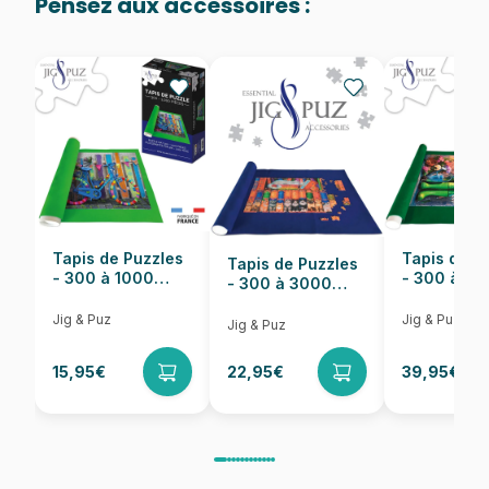
Pensez aux accessoires :
Provenance
Fabriqué en France
EAN
3663384333255
Nombre de pièces
500 pièces
Dimensions
48 x 34 cm
Tapis de Puzzles
Tapis de P
Tapis de Puzzles
- 300 à 1000
- 300 à 6
- 300 à 3000
pièces
pièces
Pièces
Jig & Puz
Jig & Puz
Jig & Puz
15,95€
22,95€
39,95€