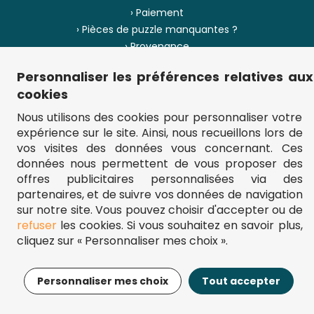
› Paiement
› Pièces de puzzle manquantes ?
› Provenance
Personnaliser les préférences relatives aux
› Plan du site
cookies
Nous utilisons des cookies pour personnaliser votre
expérience sur le site. Ainsi, nous recueillons lors de
** Frais d'envoi = 6,95 € (France) / gratuit à partir de 45 €.
vos visites des données vous concernant. Ces
fou-de-puzzle.com : le site référence pour acheter des puzzles de
données nous permettent de vous proposer des
qualité à bon prix.
© Fou-de-puzzle.com 2011 - 2026
offres publicitaires personnalisées via des
partenaires, et de suivre vos données de navigation
sur notre site. Vous pouvez choisir d'accepter ou de
refuser
les cookies. Si vous souhaitez en savoir plus,
cliquez sur « Personnaliser mes choix ».
12,95€
Ajouter au panier
Personnaliser mes choix
Tout accepter