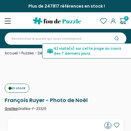
Plus de 247817 références en stock !
0
42 visite(s) sur cette page au cours
Accueil
>
Puzzles - Déco et Objets
>
François Ruyer - Photo de Noël
des 7 derniers jours.
En stock
François Ruyer - Photo de Noël
Grafika-F-33325
Grafika