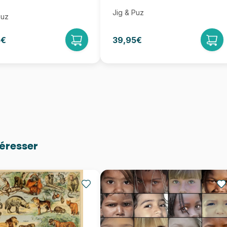
Jig & Puz
Puz
5€
39,95€
téresser