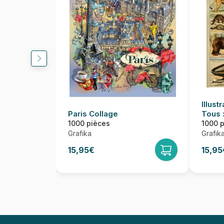
Illust
Paris Collage
Tous 
Siècl
1000 pièces
1000 
Grafika
Grafik
15,95€
15,95