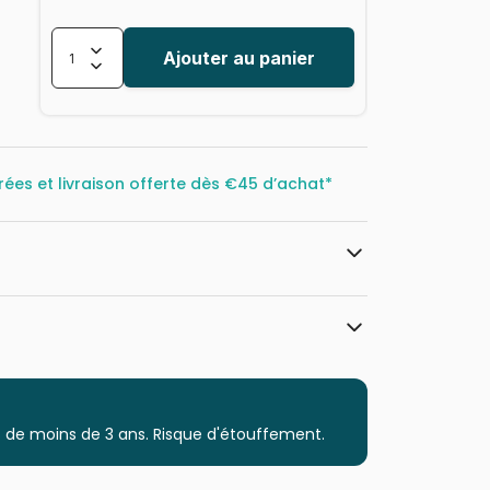
Ajouter au panier
rées et livraison offerte dès
€45 d’achat*
all.com
Grafika
Puzzles - Art
 de moins de 3 ans. Risque d'étouffement.
Puzzle pour Adultes (500 à 48.000
pièces)