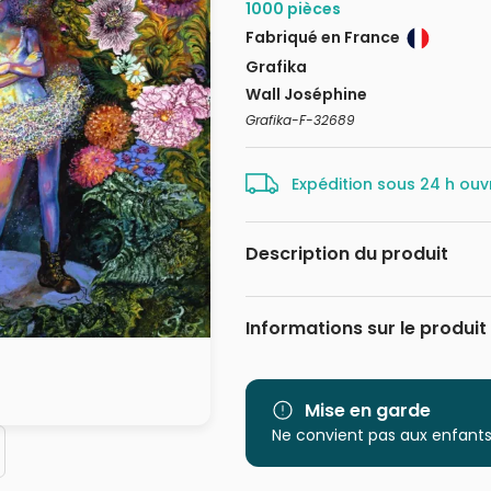
1000 pièces
Fabriqué en France
Grafika
Wall Joséphine
Grafika-F-32689
Expédition sous 24 h ouv
Description du produit
Josephine Wall. www.josephinew
Informations sur le produit
Marque
Catégorie
Mise en garde
Ne convient pas aux enfants
Age