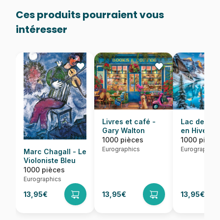
Ces produits pourraient vous
intéresser
Lac de Mor
Livres et café -
en Hiver
Gary Walton
1000 pièce
1000 pièces
Eurographics
Eurographics
Marc Chagall - Le
Violoniste Bleu
1000 pièces
Eurographics
13,95€
13,95€
13,95€