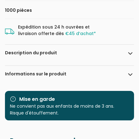
1000 pièces
Expédition sous 24 h ouvrées et
livraison offerte dès
€45 d’achat*
Description du produit
Kateryna
Informations sur le produit
Marque
Eurographics
Mise en garde
Catégorie
Ne convient pas aux enfants de moins de 3 ans.
Puzzles - Villes et Villages
Risque d'étouffement.
Age
Puzzle pour Adultes (500 à
48.000 pièces)