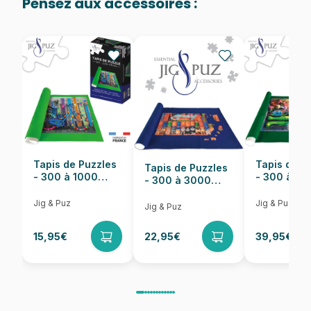
Pensez aux accessoires :
Provenance
Puzzles fabriqués en France
EAN
628136561693
Nombre de pièces
1000 pièces
Dimensions
68 x 48 cm
Tapis de Puzzles
Tapis de P
Tapis de Puzzles
- 300 à 1000
- 300 à 6
- 300 à 3000
pièces
pièces
Pièces
Jig & Puz
Jig & Puz
Jig & Puz
15,95€
22,95€
39,95€