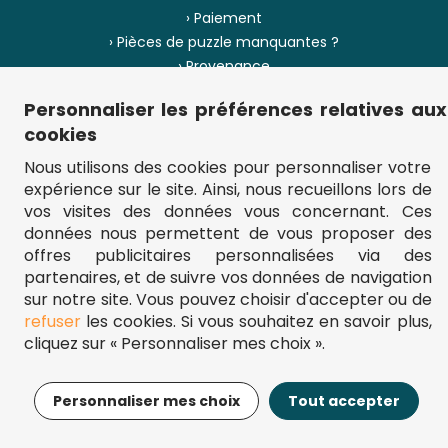
› Paiement
› Pièces de puzzle manquantes ?
› Provenance
Personnaliser les préférences relatives aux
› Plan du site
cookies
Nous utilisons des cookies pour personnaliser votre
expérience sur le site. Ainsi, nous recueillons lors de
** Frais d'envoi = 6,95 € (France) / gratuit à partir de 45 €.
vos visites des données vous concernant. Ces
fou-de-puzzle.com : le site référence pour acheter des puzzles de
données nous permettent de vous proposer des
qualité à bon prix.
© Fou-de-puzzle.com 2011 - 2026
offres publicitaires personnalisées via des
partenaires, et de suivre vos données de navigation
sur notre site. Vous pouvez choisir d'accepter ou de
refuser
les cookies. Si vous souhaitez en savoir plus,
cliquez sur « Personnaliser mes choix ».
13,95€
Ajouter au panier
Personnaliser mes choix
Tout accepter