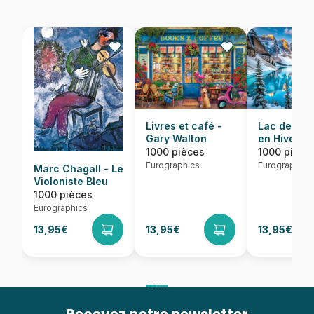
Lac de Mor
Livres et café -
en Hiver
Gary Walton
1000 pièce
1000 pièces
Eurographics
Eurographics
Marc Chagall - Le
Violoniste Bleu
1000 pièces
Eurographics
13,95€
13,95€
13,95€