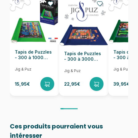
Nombre de pièces
1000 pièces
Dimensions
68 x 48 cm
Tapis de Puzzles
Tapis de P
Tapis de Puzzles
- 300 à 1000
- 300 à 6
- 300 à 3000
pièces
pièces
Pièces
Jig & Puz
Jig & Puz
Jig & Puz
15,95€
22,95€
39,95€
Ces produits pourraient vous
intéresser