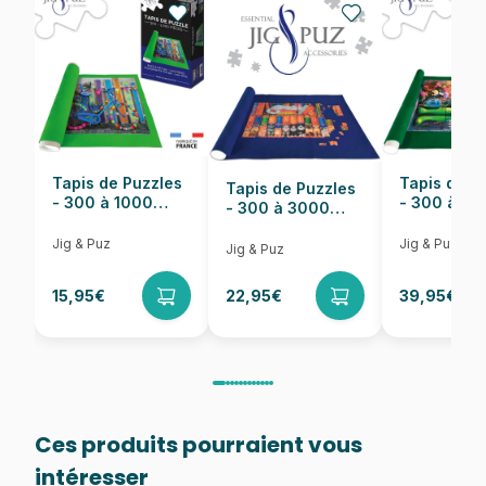
EAN
628136503082
Nombre de pièces
1000 pièces
Dimensions
99 x 33 cm
Tapis de Puzzles
Tapis de P
Tapis de Puzzles
- 300 à 1000
- 300 à 6
- 300 à 3000
pièces
pièces
Pièces
Jig & Puz
Jig & Puz
Jig & Puz
15,95€
22,95€
39,95€
Ces produits pourraient vous
intéresser