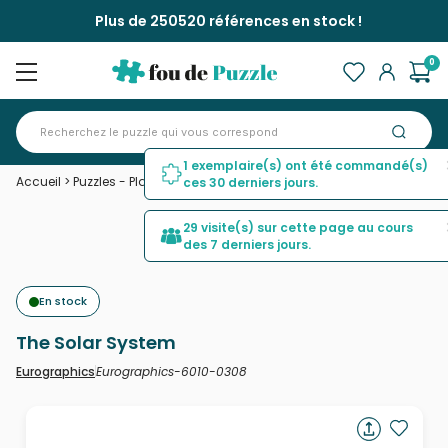
Plus de 250520 références en stock !
0
1 exemplaire(s) ont été commandé(s)
Accueil
>
Puzzles - Planètes, Soleil, Lune
>
The Solar System
ces 30 derniers jours.
29 visite(s) sur cette page au cours
des 7 derniers jours.
En stock
The Solar System
Eurographics-6010-0308
Eurographics