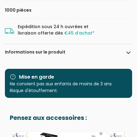
1000 pièces
Expédition sous 24 h ouvrées et
livraison offerte dès
€45 d’achat*
Informations sur le produit
Marque
Eurographics
Mise en garde
Catégorie
Ne convient pas aux enfants de moins de 3 ans.
Puzzles - Planètes, Soleil,
Lune
Risque d'étouffement.
Age
Puzzle pour Adultes (500 à
48.000 pièces)
Pensez aux accessoires :
Provenance
Puzzles fabriqués en France