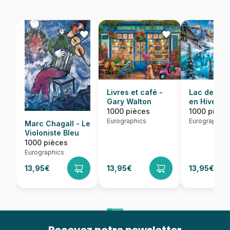
Lac de Mor
Livres et café -
en Hiver
Gary Walton
1000 pièce
1000 pièces
Eurographics
Eurographics
Marc Chagall - Le
Violoniste Bleu
1000 pièces
Eurographics
13,95€
13,95€
13,95€