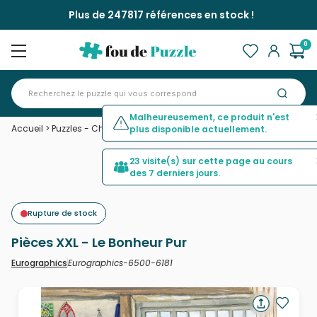
Plus de 247817 références en stock !
0
Malheureusement, ce produit n'est
Accueil
>
Puzzles - Chats
>
Pièces XXL - Le Bonheur Pur
plus disponible actuellement.
23 visite(s) sur cette page au cours
des 7 derniers jours.
Rupture de stock
Pièces XXL - Le Bonheur Pur
Eurographics-6500-6181
Eurographics