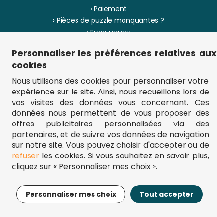
› Paiement
› Pièces de puzzle manquantes ?
› Provenance
Personnaliser les préférences relatives aux
› Plan du site
cookies
Nous utilisons des cookies pour personnaliser votre
expérience sur le site. Ainsi, nous recueillons lors de
** Frais d'envoi = 6,95 € (France) / gratuit à partir de 45 €.
vos visites des données vous concernant. Ces
fou-de-puzzle.com : le site référence pour acheter des puzzles de
données nous permettent de vous proposer des
qualité à bon prix.
© Fou-de-puzzle.com 2011 - 2026
offres publicitaires personnalisées via des
partenaires, et de suivre vos données de navigation
sur notre site. Vous pouvez choisir d'accepter ou de
refuser
les cookies. Si vous souhaitez en savoir plus,
cliquez sur « Personnaliser mes choix ».
11,95€
Ajouter au panier
Personnaliser mes choix
Tout accepter