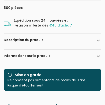
500 pièces
Expédition sous 24 h ouvrées et
livraison offerte dès
€45 d’achat*
Description du produit
Gwen van Knippenberg
Informations sur le produit
Marque
Eurographics
Mise en garde
Catégorie
Ne convient pas aux enfants de moins de 3 ans.
Puzzles - Chats
Risque d'étouffement.
Age
Puzzle pour Adultes (500 à
48.000 pièces)