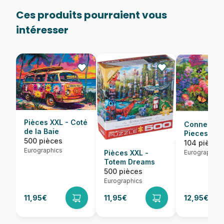
Ces produits pourraient vous
intéresser
Pièces XXL - Coté
Connectin
de la Baie
Pieces - B
500 pièces
Garden
104 pièces
Eurographics
Pièces XXL -
Eurographics
Totem Dreams
500 pièces
Eurographics
11,95€
11,95€
12,95€