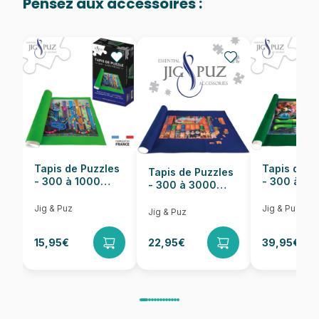
Pensez aux accessoires :
Provenance
Puzzles fabriqués en France
EAN
628136561815
Nombre de pièces
500 pièces
Dimensions
68 x 48 cm
Tapis de Puzzles
Tapis de P
Tapis de Puzzles
- 300 à 1000
- 300 à 6
- 300 à 3000
pièces
pièces
Pièces
Jig & Puz
Jig & Puz
Jig & Puz
15,95€
22,95€
39,95€