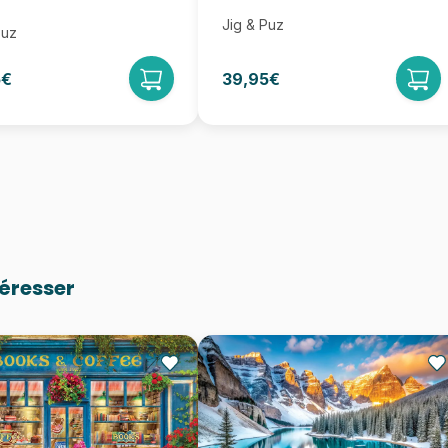
Jig & Puz
Puz
5€
39,95€
téresser