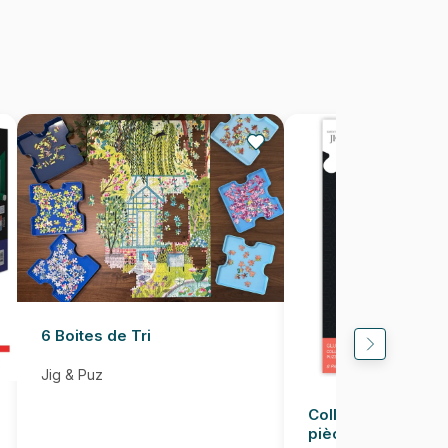
1000 pièces
67 x 49 cm
6 Boites de Tri
Jig & Puz
Colle pour Puzzle
pièces