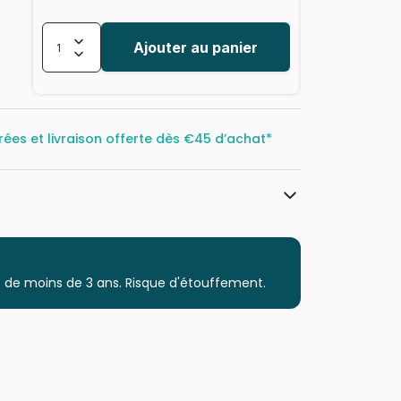
Ajouter au panier
rées et livraison offerte dès
€45 d’achat*
Eurographics
Puzzles - Loups
 de moins de 3 ans. Risque d'étouffement.
Puzzle pour Adultes (500 à 48.000
pièces)
Puzzles fabriqués en France
628136612449