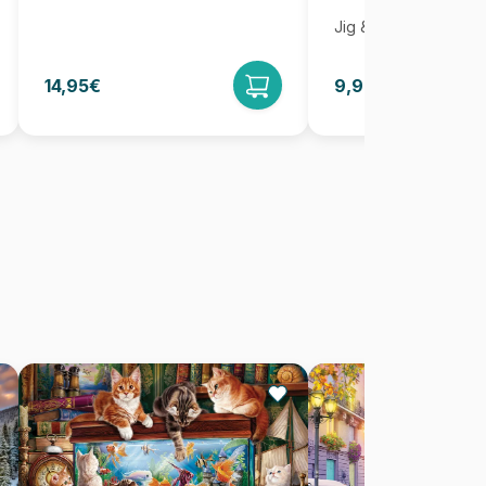
Jig & Puz
14,95€
9,95€