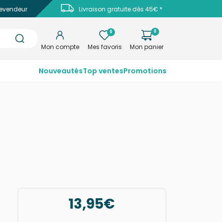
evendeur
Livraison gratuite dès 45€ *
0
0
Mon compte
Mes favoris
Mon panier
Nouveautés
Top ventes
Promotions
13,95€