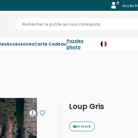
Accès R
Puzzles
tes
Accessoires
Carte Cadeau
photo
Loup Gris
En stock