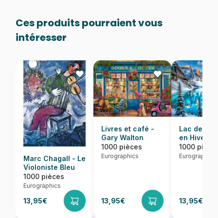
Ces produits pourraient vous
intéresser
Lac de Mor
Livres et café -
en Hiver
Gary Walton
1000 pièce
1000 pièces
Eurographics
Eurographics
Marc Chagall - Le
Violoniste Bleu
1000 pièces
Eurographics
13,95€
13,95€
13,95€