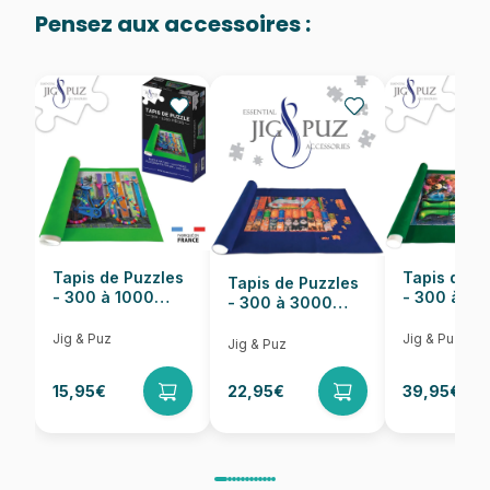
48.000 pièces)
Pensez aux accessoires :
Provenance
Puzzles fabriqués en France
EAN
628136661614
Nombre de pièces
1000 pièces
Dimensions
68 x 48 cm
Tapis de Puzzles
Tapis de P
Tapis de Puzzles
- 300 à 1000
- 300 à 6
- 300 à 3000
pièces
pièces
Pièces
Jig & Puz
Jig & Puz
Jig & Puz
15,95€
22,95€
39,95€