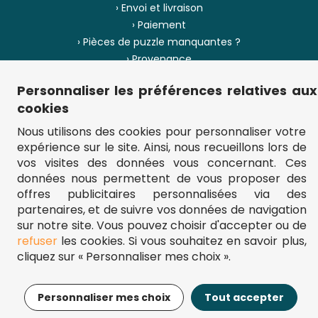
› Envoi et livraison
› Paiement
› Pièces de puzzle manquantes ?
› Provenance
Personnaliser les préférences relatives aux
› Plan du site
cookies
Nous utilisons des cookies pour personnaliser votre
expérience sur le site. Ainsi, nous recueillons lors de
** Frais d'envoi = 6,95 € (France) / gratuit à partir de 45 €.
vos visites des données vous concernant. Ces
fou-de-puzzle.com : le site référence pour acheter des puzzles de
qualité à bon prix.
données nous permettent de vous proposer des
© Fou-de-puzzle.com 2011 - 2026
offres publicitaires personnalisées via des
partenaires, et de suivre vos données de navigation
sur notre site. Vous pouvez choisir d'accepter ou de
refuser
les cookies. Si vous souhaitez en savoir plus,
cliquez sur « Personnaliser mes choix ».
13,95€
Ajouter au panier
Personnaliser mes choix
Tout accepter