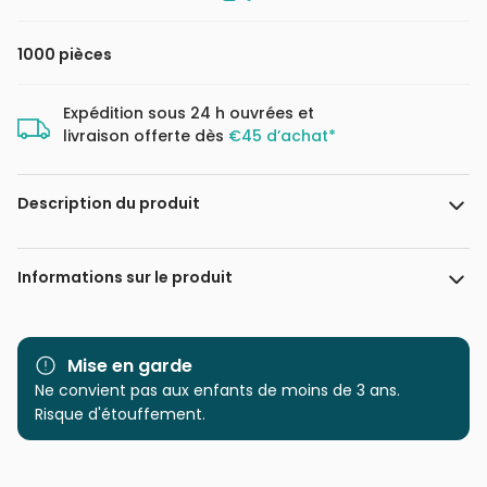
1000 pièces
Expédition sous 24 h ouvrées et
livraison offerte dès
€45 d’achat*
Description du produit
Artbeat Studio
Informations sur le produit
Marque
Eurographics
Mise en garde
Catégorie
Ne convient pas aux enfants de moins de 3 ans.
Puzzles - Pays : Etats-Unis et
Canada
Risque d'étouffement.
Age
Puzzle pour Adultes (500 à