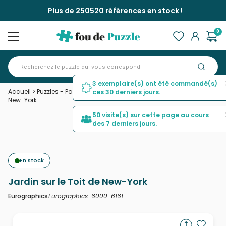
Plus de 250520 références en stock !
0
3 exemplaire(s) ont été commandé(s)
Accueil
>
Puzzles - Pays : Etats-Unis et Canada
>
Jardin sur le Toit de
ces 30 derniers jours.
New-York
50 visite(s) sur cette page au cours
des 7 derniers jours.
En stock
Jardin sur le Toit de New-York
Eurographics-6000-6161
Eurographics