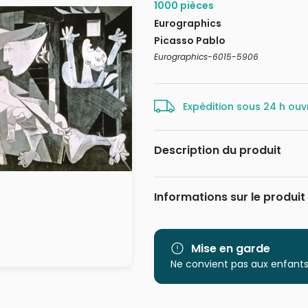
1000 pièces
Eurographics
Picasso Pablo
Eurographics-6015-5906
Expédition sous 24 h ouv
Description du produit
Pablo Picasso
Plongez dans l'univers puissant 
Informations sur le produit
panoramique Eurographics de 10
reproduit l'oeuvre monumentale 
Marque
horreurs de la guerre. En recons
découvrirez la scène déchirant
Catégorie
Mise en garde
basque espagnole, lors de la gue
Ne convient pas aux enfants
Age
Eurographics Guernica est plus q
artistique et historique bouleve