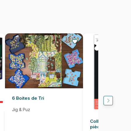
Puzzles fabriqués en France
628136659062
1000 pièces
68 x 48 cm
6 Boites de Tri
Jig & Puz
Colle pour Puzzle
pièces