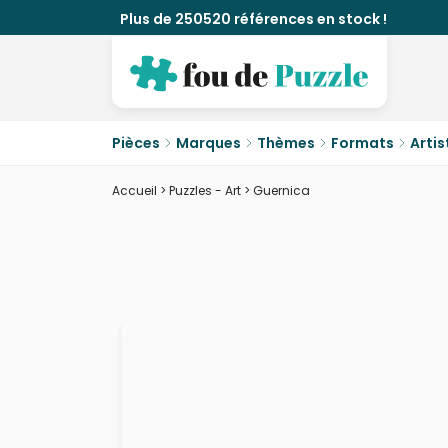
Plus de 250520 références en stock !
Pièces
Marques
Thèmes
Formats
Artis
Accueil
>
Puzzles - Art
>
Guernica