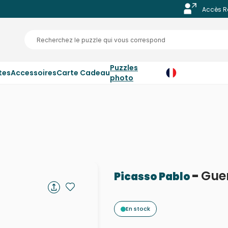
Accès R
Puzzles
tes
Accessoires
Carte Cadeau
photo
-
Gue
Picasso Pablo
En stock