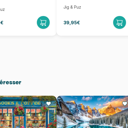
Jig & Puz
Puz
5€
39,95€
téresser