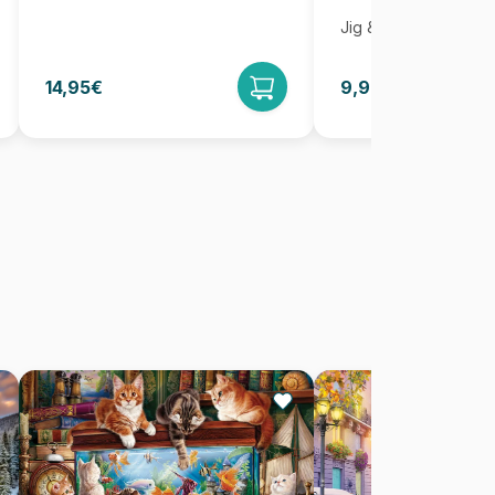
Jig & Puz
14,95€
9,95€