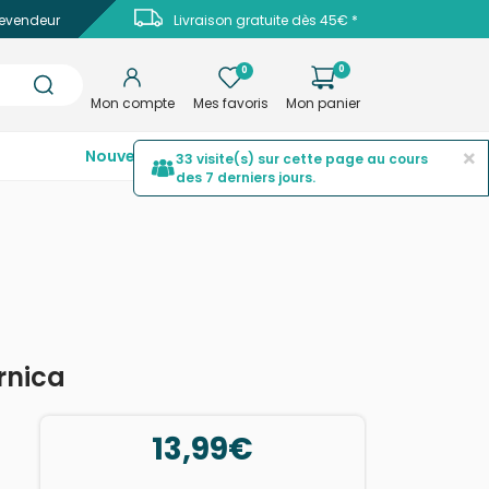
evendeur
Livraison gratuite dès 45€ *
0
0
Mon compte
Mes favoris
Mon panier
×
Nouveautés
Top ventes
Promotions
33 visite(s) sur cette page au cours
des 7 derniers jours.
rnica
13,99€