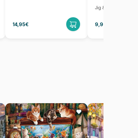
Jig & Puz
14,95€
9,95€