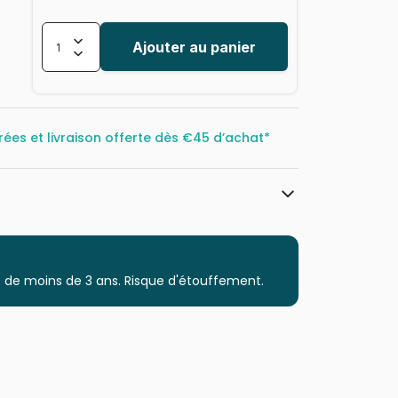
Ajouter au panier
rées et livraison offerte dès
€45 d’achat*
Eurographics
Puzzles - Déco Culinaire
 de moins de 3 ans. Risque d'étouffement.
Puzzle pour Adultes (500 à 48.000
pièces)
Puzzles fabriqués en France
628136256025