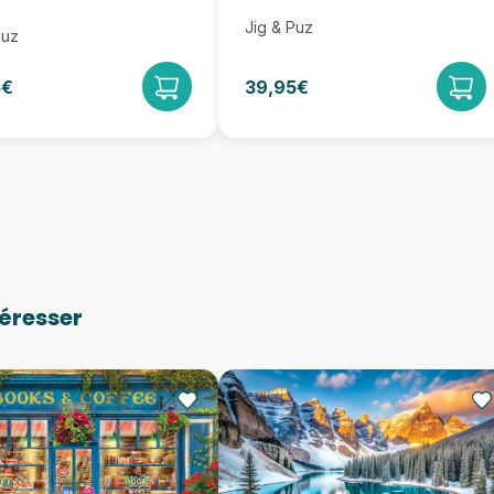
Jig & Puz
Puz
5€
39,95€
téresser