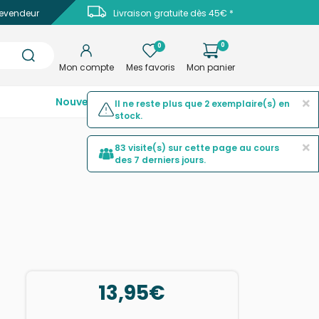
evendeur
Livraison gratuite dès 45€ *
0
0
Mon compte
Mes favoris
Mon panier
×
Nouveautés
Top ventes
Promotions
Il ne reste plus que 2 exemplaire(s) en
stock.
×
83 visite(s) sur cette page au cours
des 7 derniers jours.
13,95€