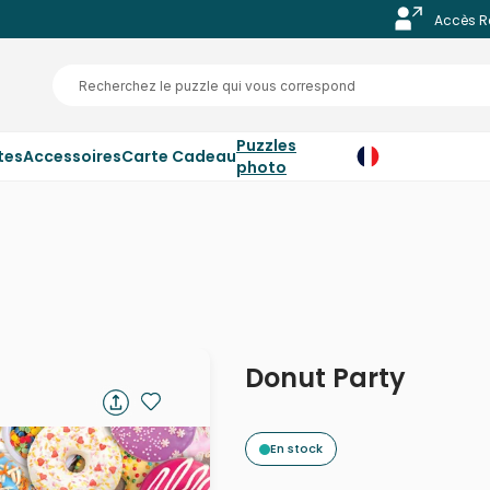
Accès R
Puzzles
tes
Accessoires
Carte Cadeau
photo
Donut Party
En stock