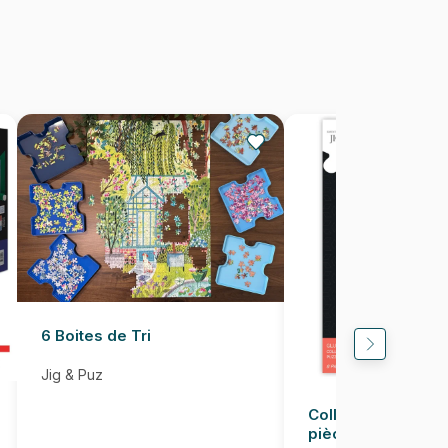
1000 pièces
67 x 49 cm
6 Boites de Tri
Jig & Puz
Colle pour Puzzle
pièces