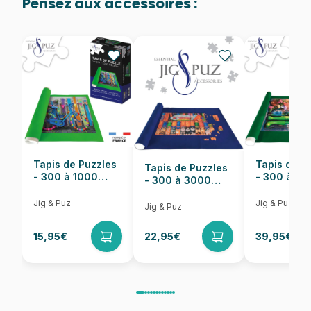
Pensez aux accessoires :
Provenance
Puzzles fabriqués en France
EAN
8412668188259
Nombre de pièces
81 pièces
Dimensions
cm
Tapis de Puzzles
Tapis de P
Tapis de Puzzles
- 300 à 1000
- 300 à 6
- 300 à 3000
pièces
pièces
Pièces
Jig & Puz
Jig & Puz
Jig & Puz
15,95€
22,95€
39,95€