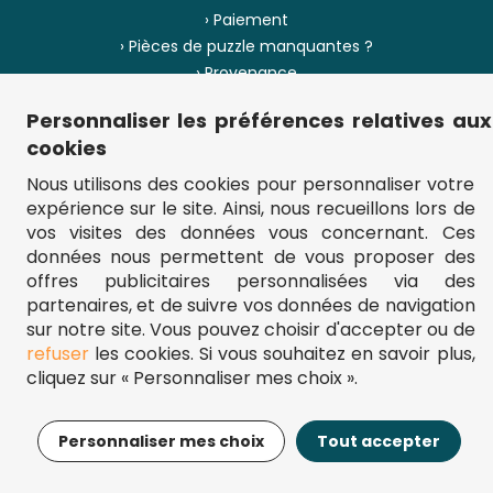
› Paiement
› Pièces de puzzle manquantes ?
› Provenance
Personnaliser les préférences relatives aux
› Plan du site
cookies
Nous utilisons des cookies pour personnaliser votre
expérience sur le site. Ainsi, nous recueillons lors de
** Frais d'envoi = 6,95 € (France) / gratuit à partir de 45 €.
vos visites des données vous concernant. Ces
fou-de-puzzle.com : le site référence pour acheter des puzzles de
données nous permettent de vous proposer des
qualité à bon prix.
© Fou-de-puzzle.com 2011 - 2026
offres publicitaires personnalisées via des
partenaires, et de suivre vos données de navigation
sur notre site. Vous pouvez choisir d'accepter ou de
refuser
les cookies. Si vous souhaitez en savoir plus,
cliquez sur « Personnaliser mes choix ».
11,03€
Ajouter au panier
Personnaliser mes choix
Tout accepter