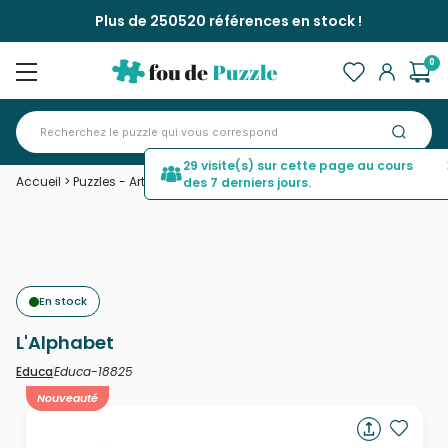
Plus de 250520 références en stock !
0
29 visite(s) sur cette page au cours
Accueil
>
Puzzles - Art pour les enfants
>
L'Alphabet
des 7 derniers jours.
En stock
L'Alphabet
Educa-18825
Educa
Nouveauté