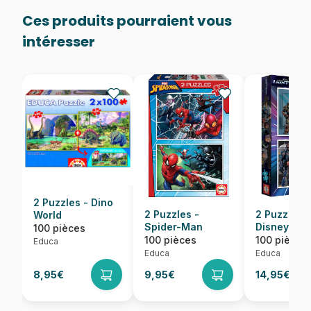
Ces produits pourraient vous
intéresser
2 Puzzles - Dino
2 Puzzles -
2 Puzzles -
World
Spider-Man
Disney Pixa
100 pièces
Buzz l'Éclai
100 pièces
100 pièces
Educa
Educa
Educa
8,95€
9,95€
14,95€