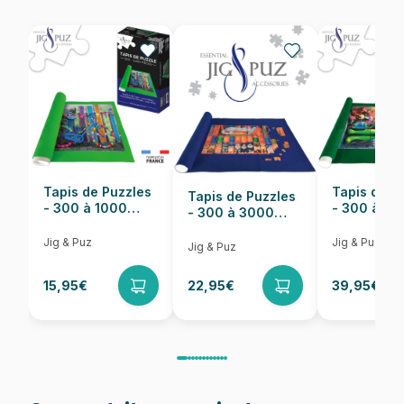
EAN
6944588202248
Nombre de pièces
144 pièces
Dimensions
36 x 28 x 31 cm
Tapis de Puzzles
Tapis de P
Tapis de Puzzles
- 300 à 1000
- 300 à 6
- 300 à 3000
pièces
pièces
Pièces
Jig & Puz
Jig & Puz
Jig & Puz
15,95€
22,95€
39,95€