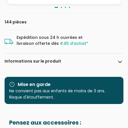
144 pièces
Expédition sous 24 h ouvrées et
livraison offerte dès
€45 d’achat*
Informations sur le produit
Marque
Puzzle 3D Cubic Fun
Mise en garde
Catégorie
Ne convient pas aux enfants de moins de 3 ans.
Puzzles - Monuments
Risque d'étouffement.
Age
à partir de 8 ans (101 à 250
pièces)
Pensez aux accessoires :
Provenance
Puzzles fabriqués en France