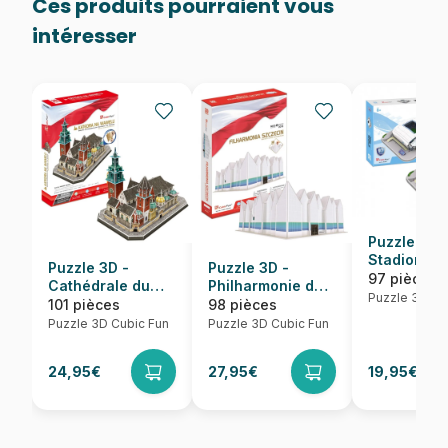
Ces produits pourraient vous
intéresser
Puzzle 3D 
Stadion Le
Puzzle 3D -
Puzzle 3D -
Poznan
97 pièces
Cathédrale du
Philharmonie de
Puzzle 3D Cu
Wawel
Szczecin
101 pièces
98 pièces
Puzzle 3D Cubic Fun
Puzzle 3D Cubic Fun
24,95€
27,95€
19,95€