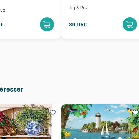
Jig & Puz
Puz
5€
39,95€
téresser