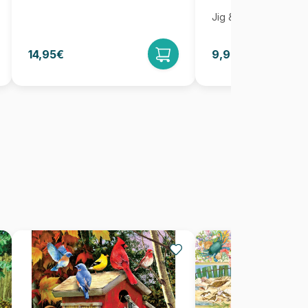
Jig & Puz
14,95€
9,95€