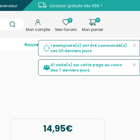
evendeur
Livraison gratuite dès 45€ *
0
0
Mon compte
Mes favoris
Mon panier
×
Nouveautés
Top ventes
Promotions
1 exemplaire(s) ont été commandé(s)
ces 30 derniers jours.
×
41 visite(s) sur cette page au cours
des 7 derniers jours.
14,95€