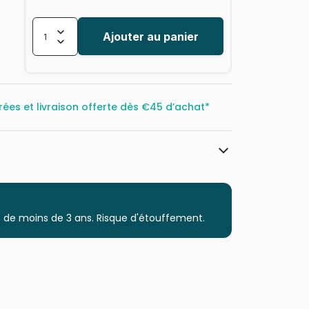
Ajouter au panier
rées et livraison offerte dès
€45 d’achat*
Cobble Hill
Puzzles - Cottages et Châlets
 de moins de 3 ans. Risque d'étouffement.
Puzzle pour Adultes (500 à 48.000
pièces)
Puzzles fabriqués en France
625012451444