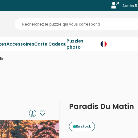
Accès R
Puzzles
tes
Accessoires
Carte Cadeau
photo
tin
Paradis Du Matin
En stock