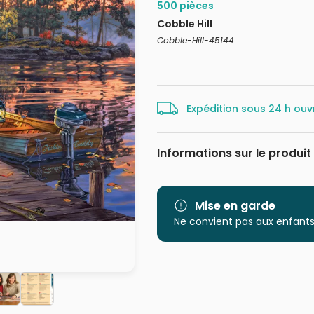
500 pièces
Cobble Hill
Cobble-Hill-45144
Expédition sous 24 h ouv
Informations sur le produit
Marque
Catégorie
Mise en garde
Ne convient pas aux enfants
Age
Provenance
EAN