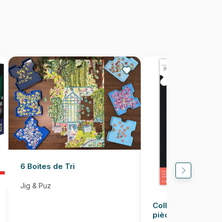
500 pièces
67 x 48 cm
6 Boites de Tri
Jig & Puz
Colle pour Puzzle
pièces