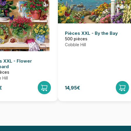
Pièces XXL - By the Bay
500 pièces
Cobble Hill
s XXL - Flower
oard
ièces
 Hill
€
14,95€