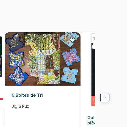
1000 pièces
68 x 49 cm
6 Boites de Tri
Jig & Puz
Colle pour Puzzle
pièces