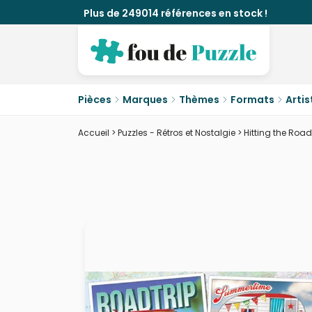
Plus de 249014 références en stock !
Pièces
Marques
Thèmes
Formats
Artis
Accueil
>
Puzzles - Rétros et Nostalgie
>
Hitting the Road