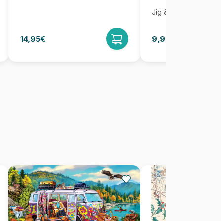
Jig & Puz
14,95€
9,95€