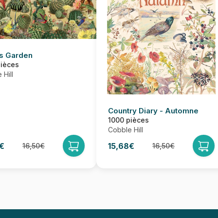
s Garden
pièces
 Hill
Country Diary - Automne
1000 pièces
Cobble Hill
€
15,68€
16,50€
16,50€