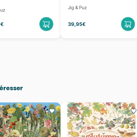
Jig & Puz
Puz
5€
39,95€
téresser