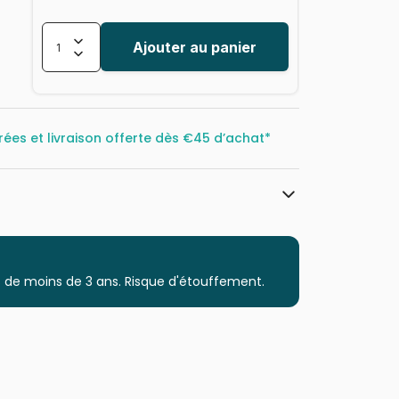
Ajouter au panier
rées et livraison offerte dès
€45 d’achat*
Cobble Hill
Puzzles - Rétros et Nostalgie
 de moins de 3 ans. Risque d'étouffement.
Puzzle pour Adultes (500 à 48.000
pièces)
Puzzles fabriqués en France
625012400671