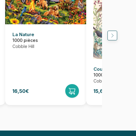
La Nature
1000 pièces
Cobble Hill
Country Diary - Hi
1000 pièces
Cobble Hill
16,50€
15,68€
16,50€