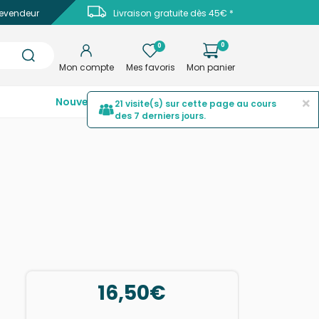
evendeur
Livraison gratuite dès 45€ *
0
0
Mon compte
Mes favoris
Mon panier
×
Nouveautés
Top ventes
Promotions
21 visite(s) sur cette page au cours
des 7 derniers jours.
16,50€