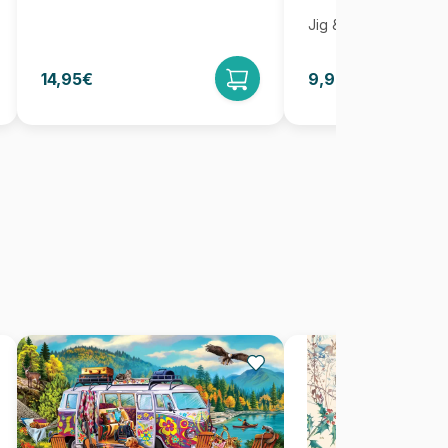
Jig & Puz
14,95€
9,95€