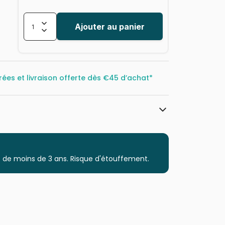
Ajouter au panier
rées et livraison offerte dès
€45 d’achat*
Cobble Hill
Puzzles - Déco et Objets
 de moins de 3 ans. Risque d'étouffement.
Puzzle pour Adultes (500 à 48.000
pièces)
Puzzles fabriqués en France
625012445177