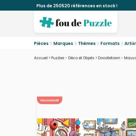
Plus de 250520 références en stock !
Pièces
Marques
Thèmes
Formats
Artis
Accueil
>
Puzzles - Déco et Objets
>
Doodletown - Mauv
Nouveauté