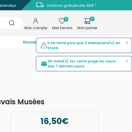
evendeur
Livraison gratuite dès 45€ *
0
0
Mon compte
Mes favoris
Mon panier
×
Nouveautés
Top ventes
Promotions
Il ne reste plus que 3 exemplaire(s) en
stock.
×
36 visite(s) sur cette page au cours
des 7 derniers jours.
vais Musées
16,50€