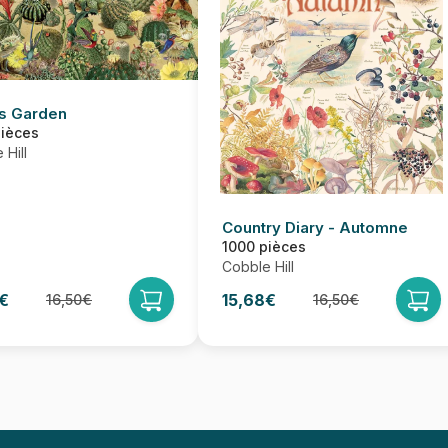
s Garden
pièces
 Hill
Country Diary - Automne
1000 pièces
Cobble Hill
€
15,68€
16,50€
16,50€