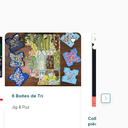
1000 pièces
67 x 48 cm
6 Boites de Tri
Jig & Puz
Colle pour Puzzle
pièces