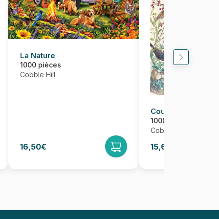
La Nature
1000 pièces
Cobble Hill
Country Diary - Hi
1000 pièces
Cobble Hill
16,50€
15,68€
16,50€