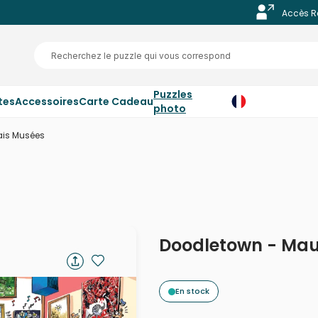
Accès R
Puzzles
tes
Accessoires
Carte Cadeau
photo
ais Musées
Doodletown - Mau
En stock