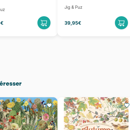
Jig & Puz
Puz
5€
39,95€
téresser