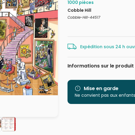
1000 pièces
Cobble Hill
Cobble-Hill-44517
Expédition sous 24 h ouv
Informations sur le produit
Marque
Catégorie
Mise en garde
Ne convient pas aux enfants
Age
Provenance
EAN