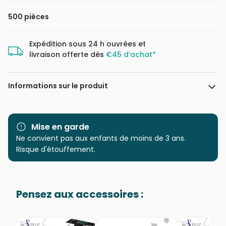
500 pièces
Expédition sous 24 h ouvrées et
livraison offerte dès
€45 d’achat*
Informations sur le produit
Marque
Cobble Hill
Mise en garde
Catégorie
Ne convient pas aux enfants de moins de 3 ans.
Puzzles - Déco et Objets
Risque d'étouffement.
Age
Puzzle pour Adultes (500 à
48.000 pièces)
Pensez aux accessoires :
Provenance
Puzzles fabriqués en France
EAN
625012451574