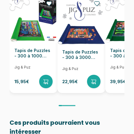
Nombre de pièces
500 pièces
Dimensions
67 x 48 cm
Tapis de Puzzles
Tapis de P
Tapis de Puzzles
- 300 à 1000
- 300 à 6
- 300 à 3000
pièces
pièces
Pièces
Jig & Puz
Jig & Puz
Jig & Puz
15,95€
22,95€
39,95€
Ces produits pourraient vous
intéresser