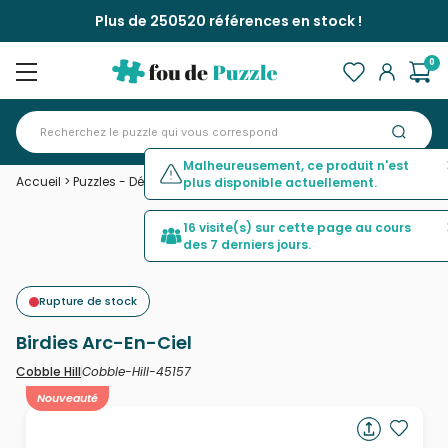
Plus de 250520 références en stock !
0
Malheureusement, ce produit n'est
Accueil
>
Puzzles - Déco et Objets
>
Birdies Arc-En-Ciel
plus disponible actuellement.
16 visite(s) sur cette page au cours
des 7 derniers jours.
Rupture de stock
Birdies Arc-En-Ciel
Cobble-Hill-45157
Cobble Hill
Nouveauté