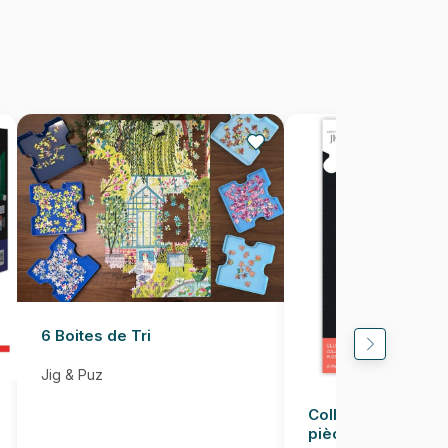
180 pièces
49 x 34 cm
6 Boites de Tri
Jig & Puz
Colle pour Puzzle
pièces