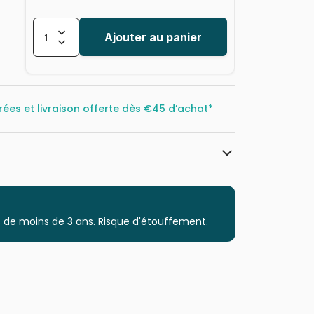
Ajouter au panier
rées et livraison offerte dès
€45 d’achat*
Clementoni, le Puzzle européen Made
in Italie
Puzzles - Princes et Princesses
 de moins de 3 ans. Risque d'étouffement.
à partir de 8 ans (101 à 250 pièces)
Puzzles fabriqués en France
8005125293117