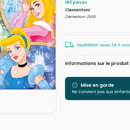
180 pièces
Clementoni
Clementoni-29311
Expédition sous 24 h ouv
Informations sur le produit
Marque
Mise en garde
Catégorie
Ne convient pas aux enfants
Age
Provenance
EAN