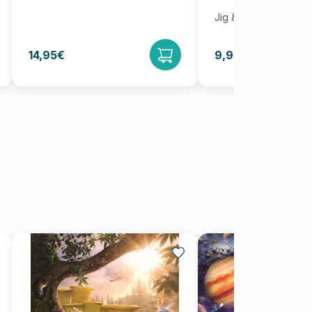
Jig & Puz
14,95€
9,95€