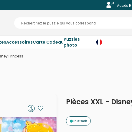
Accès R
Puzzles
tes
Accessoires
Carte Cadeau
photo
isney Princess
Pièces XXL - Disne
En stock