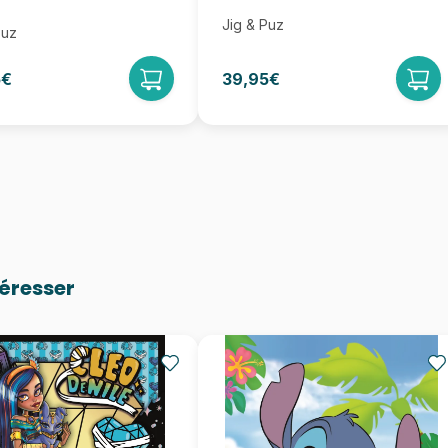
Jig & Puz
Puz
5€
39,95€
téresser