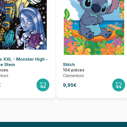
s XXL - Monster High -
ie Stein
Stitch
èces
104 pièces
toni
Clementoni
€
9,95€