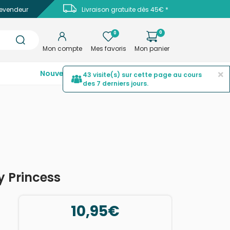
evendeur
Livraison gratuite dès 45€ *
0
0
Mon compte
Mes favoris
Mon panier
×
Nouveautés
Top ventes
Promotions
43 visite(s) sur cette page au cours
des 7 derniers jours.
y Princess
10,95€