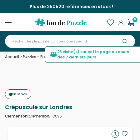
Plus de 250520 références en stock !
0
28 visite(s) sur cette page au cours
Accueil
>
Puzzles - Ponts
>
Crépuscule sur Londres
des 7 derniers jours.
En stock
Crépuscule sur Londres
Clementoni-31715
Clementoni