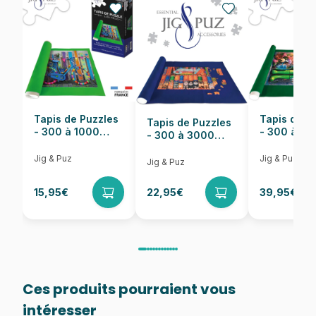
EAN
8005125317158
Nombre de pièces
1500 pièces
Dimensions
84 x 59 cm
Tapis de Puzzles
Tapis de P
Tapis de Puzzles
- 300 à 1000
- 300 à 6
- 300 à 3000
pièces
pièces
Pièces
Jig & Puz
Jig & Puz
Jig & Puz
15,95€
22,95€
39,95€
Ces produits pourraient vous
intéresser