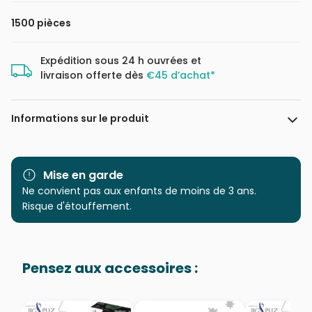
1500 pièces
Expédition sous 24 h ouvrées et
livraison offerte dès
€45 d’achat*
Informations sur le produit
Marque
Clementoni, le Puzzle
européen Made in Italie
Mise en garde
Ne convient pas aux enfants de moins de 3 ans.
Catégorie
Puzzles - Ponts
Risque d'étouffement.
Age
Puzzle pour Adultes (500 à
48.000 pièces)
Pensez aux accessoires :
Provenance
Puzzles fabriqués en France