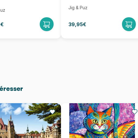
Jig & Puz
Puz
5€
39,95€
téresser