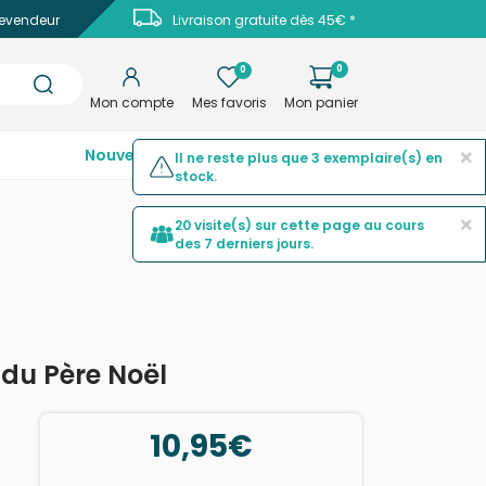
evendeur
Livraison gratuite dès 45€ *
0
0
Mon compte
Mes favoris
Mon panier
×
Nouveautés
Top ventes
Promotions
Il ne reste plus que 3 exemplaire(s) en
stock.
×
20 visite(s) sur cette page au cours
des 7 derniers jours.
 du Père Noël
10,95€