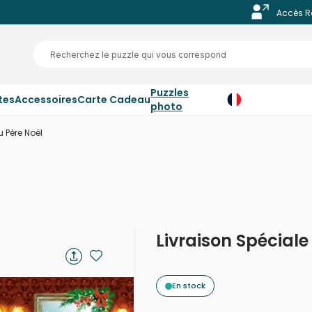
Accès R
Puzzles
tes
Accessoires
Carte Cadeau
photo
u Père Noël
Livraison Spéciale
En stock