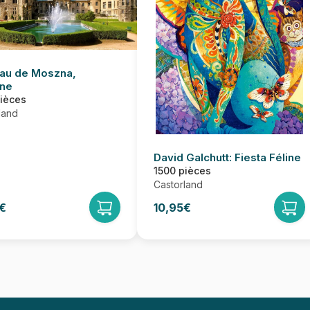
au de Moszna,
ne
pièces
land
David Galchutt: Fiesta Féline
1500 pièces
Castorland
€
10,95€