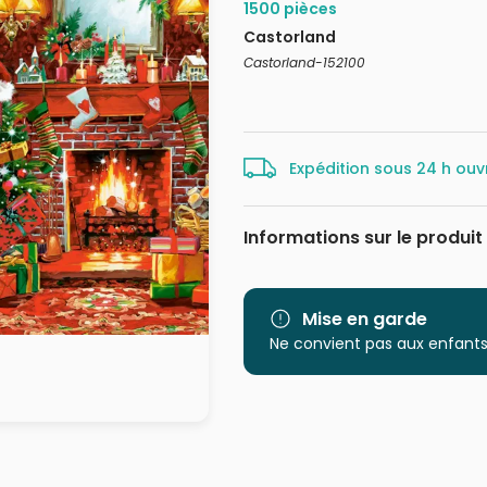
1500 pièces
Castorland
Castorland-152100
Expédition sous 24 h ouv
Informations sur le produit
Marque
Mise en garde
Catégorie
Ne convient pas aux enfants
Age
Provenance
EAN