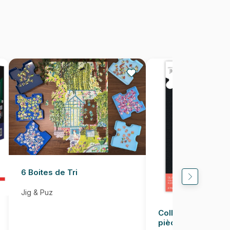
1500 pièces
47 x 68 cm
6 Boites de Tri
Jig & Puz
Colle pour Puzzle
pièces