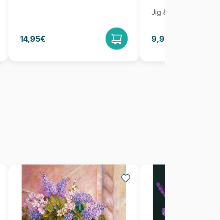
Jig & Puz
14,95€
9,95€