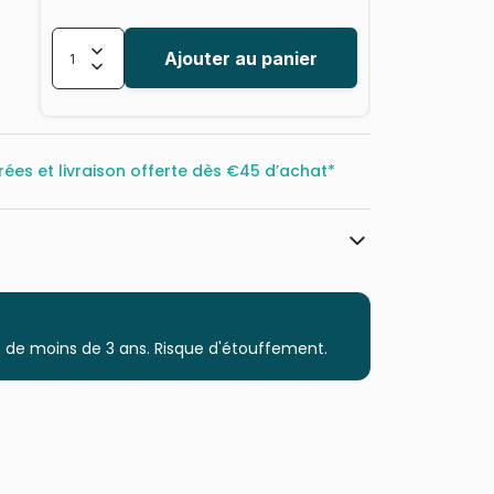
Ajouter au panier
rées et livraison offerte dès
€45 d’achat*
Castorland, les puzzles polonais à
petits prix
Puzzles - Déco et Objets
 de moins de 3 ans. Risque d'étouffement.
Puzzle pour Adultes (500 à 48.000
pièces)
Puzzles fabriqués en France
5904438152100