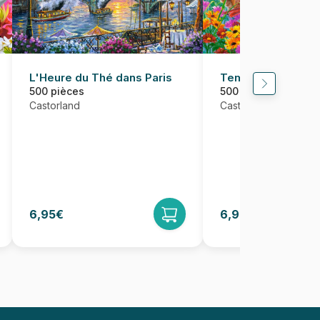
L'Heure du Thé dans Paris
Temps pour une Co
500 pièces
500 pièces
Castorland
Castorland
6,95€
6,95€