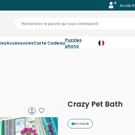
Accès R
Puzzles
tes
Accessoires
Carte Cadeau
photo
Crazy Pet Bath
En stock