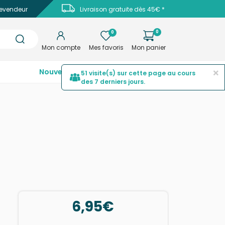
evendeur
Livraison gratuite dès 45€ *
0
0
Mon compte
Mes favoris
Mon panier
×
Nouveautés
Top ventes
Promotions
51 visite(s) sur cette page au cours
des 7 derniers jours.
6,95€