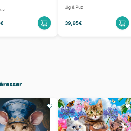
Jig & Puz
Puz
5€
39,95€
téresser