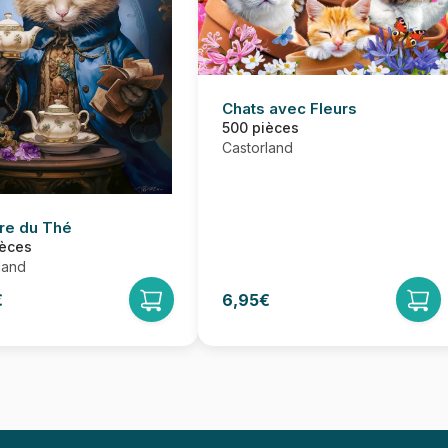
Chats avec Fleurs
500 pièces
Castorland
re du Thé
ièces
land
€
6,95€