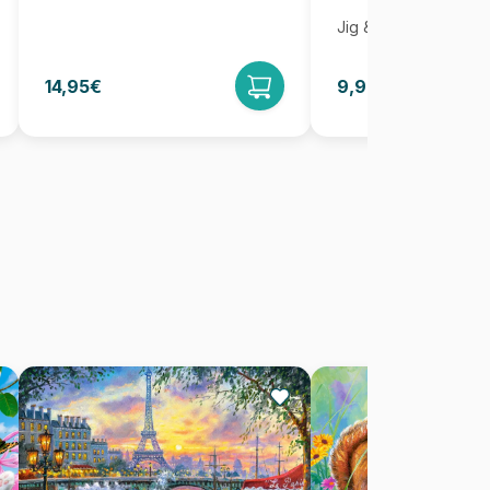
Jig & Puz
14,95€
9,95€