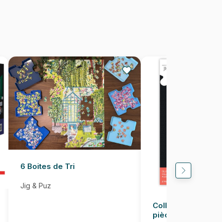
100 pièces
29 x 40 cm
6 Boites de Tri
Jig & Puz
Colle pour Puzzle
pièces