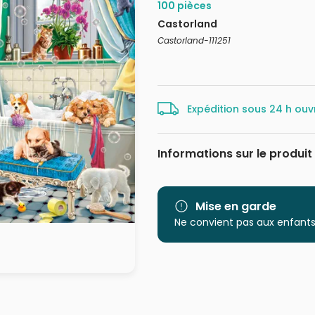
100 pièces
Castorland
Castorland-111251
Expédition sous 24 h ouv
Informations sur le produit
Marque
Mise en garde
Catégorie
Ne convient pas aux enfants
Age
Provenance
EAN