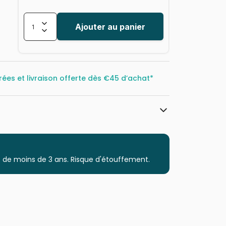
Ajouter au panier
rées et livraison offerte dès
€45 d’achat*
Castorland, les puzzles polonais à
petits prix
Puzzles - Déco et Objets
 de moins de 3 ans. Risque d'étouffement.
à partir de 6 ans (50 à 100 pièces)
Puzzles fabriqués en France
5904438111251