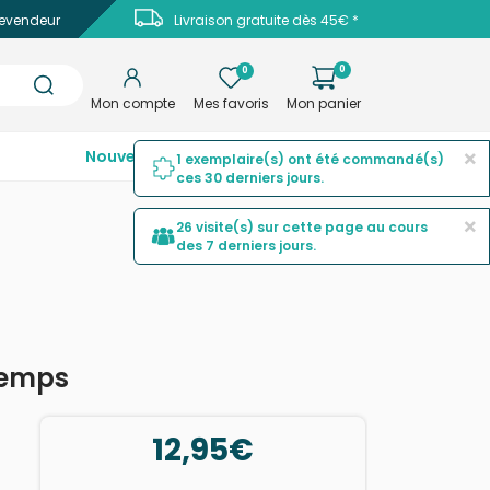
evendeur
Livraison gratuite dès 45€ *
0
0
Mon compte
Mes favoris
Mon panier
×
Nouveautés
Top ventes
Promotions
1 exemplaire(s) ont été commandé(s)
ces 30 derniers jours.
×
26 visite(s) sur cette page au cours
des 7 derniers jours.
ntemps
12,95€