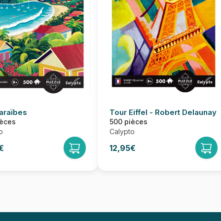
araïbes
Tour Eiffel - Robert Delaunay
ièces
500 pièces
o
Calypto
€
12,95€