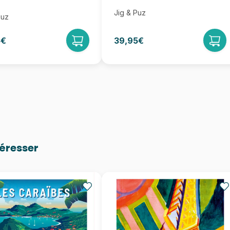
Jig & Puz
Puz
5€
39,95€
téresser