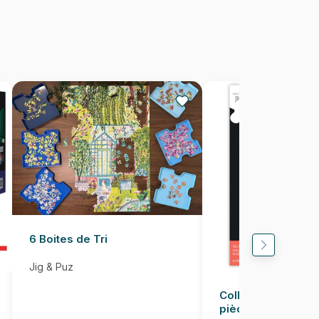
Puzzles fabriqués en France
3373910073158
500 pièces
48 x 33 cm
6 Boites de Tri
Jig & Puz
Colle pour Puzzle
pièces