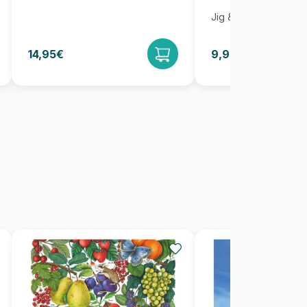
Jig & Puz
14,95€
9,95€