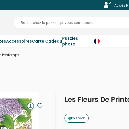
Accès R
Puzzles
tes
Accessoires
Carte Cadeau
photo
De Printemps
Les Fleurs De Pri
En stock