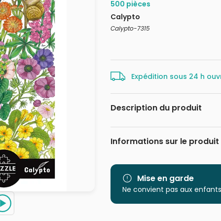
500 pièces
Calypto
Calypto-7315
Expédition sous 24 h ouv
Description du produit
Création Véronique Debroise
Des puzzles de 500 pièces dans u
Informations sur le produit
s'initier au puzzle de manière pr
celle des puzzles 1000 pièces, ma
Marque
puzzles pourront ensuite être e
Catégorie
Mise en garde
Ne convient pas aux enfants
Age