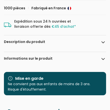
1000 pièces
Fabriqué en France
Expédition sous 24 h ouvrées et
livraison offerte dès
€45 d’achat*
Description du produit
123RF - Alexander Raths
Informations sur le produit
Marque
Bluebird Puzzle
Mise en garde
Catégorie
Ne convient pas aux enfants de moins de 3 ans.
Puzzles - Forêts, Fleurs et
Jardins
Risque d'étouffement.
Age
Puzzle pour Adultes (500 à
48.000 pièces)