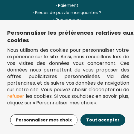
› Paiement
› Pièces de puzzle manquantes ?
› Provenance
Personnaliser les préférences relatives aux
› Plan du site
cookies
Nous utilisons des cookies pour personnaliser votre
expérience sur le site. Ainsi, nous recueillons lors de
** Frais d'envoi = 6,95 € (France) / gratuit à partir de 45 €.
vos visites des données vous concernant. Ces
fou-de-puzzle.com : le site référence pour acheter des puzzles de
données nous permettent de vous proposer des
qualité à bon prix.
© Fou-de-puzzle.com 2011 - 2026
offres publicitaires personnalisées via des
partenaires, et de suivre vos données de navigation
sur notre site. Vous pouvez choisir d'accepter ou de
refuser
les cookies. Si vous souhaitez en savoir plus,
cliquez sur « Personnaliser mes choix ».
13,95€
Ajouter au panier
Personnaliser mes choix
Tout accepter