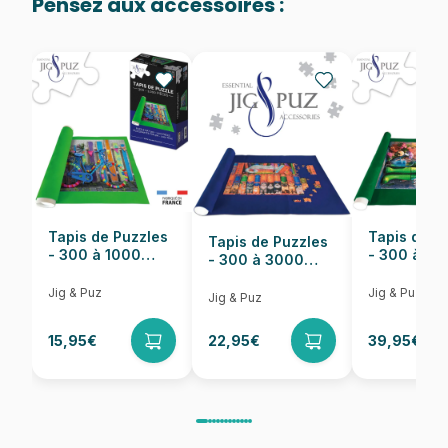
Pensez aux accessoires :
Provenance
Fabriqué en France
EAN
3663384903540
Nombre de pièces
1000 pièces
Dimensions
69 x 48 cm
Tapis de Puzzles
Tapis de P
Tapis de Puzzles
- 300 à 1000
- 300 à 6
- 300 à 3000
pièces
pièces
Pièces
Jig & Puz
Jig & Puz
Jig & Puz
15,95€
22,95€
39,95€