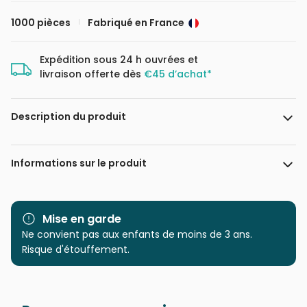
1000 pièces
Fabriqué en France
Expédition sous 24 h ouvrées et
livraison offerte dès
€45 d’achat*
Description du produit
Steve Crisp / MGL
Informations sur le produit
Marque
Bluebird Puzzle
Mise en garde
Catégorie
Ne convient pas aux enfants de moins de 3 ans.
Puzzles - Rétros et Nostalgie
Risque d'étouffement.
Age
Puzzle pour Adultes (500 à
48.000 pièces)