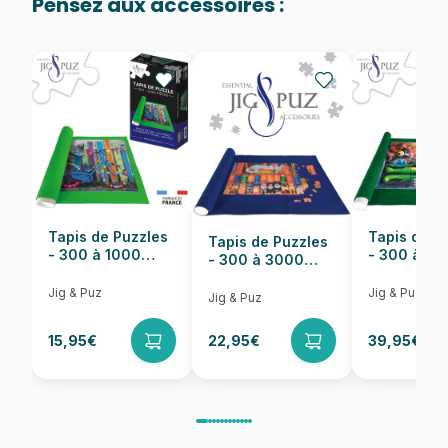
Pensez aux accessoires :
Provenance
Fabriqué en France
EAN
3663384906626
Nombre de pièces
1000 pièces
Dimensions
69 x 48 cm
Tapis de Puzzles
Tapis de P
Tapis de Puzzles
- 300 à 1000
- 300 à 6
- 300 à 3000
pièces
pièces
Pièces
Jig & Puz
Jig & Puz
Jig & Puz
15,95€
22,95€
39,95€