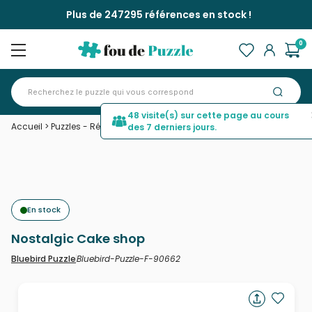
Plus de 247295 références en stock !
0
48 visite(s) sur cette page au cours
Accueil
>
Puzzles - Rétros et Nostalgie
>
Nostalgic Cake shop
des 7 derniers jours.
En stock
Nostalgic Cake shop
Bluebird-Puzzle-F-90662
Bluebird Puzzle