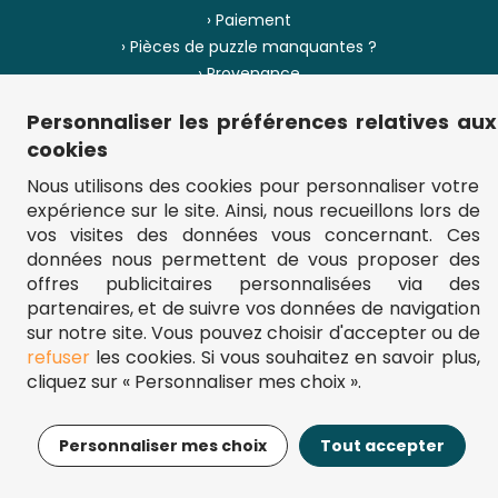
› Paiement
› Pièces de puzzle manquantes ?
› Provenance
Personnaliser les préférences relatives aux
› Plan du site
cookies
Nous utilisons des cookies pour personnaliser votre
expérience sur le site. Ainsi, nous recueillons lors de
** Frais d'envoi = 6,95 € (France) / gratuit à partir de 45 €.
vos visites des données vous concernant. Ces
fou-de-puzzle.com : le site référence pour acheter des puzzles de
données nous permettent de vous proposer des
qualité à bon prix.
© Fou-de-puzzle.com 2011 - 2026
offres publicitaires personnalisées via des
partenaires, et de suivre vos données de navigation
sur notre site. Vous pouvez choisir d'accepter ou de
refuser
les cookies. Si vous souhaitez en savoir plus,
cliquez sur « Personnaliser mes choix ».
13,95€
Ajouter au panier
Personnaliser mes choix
Tout accepter