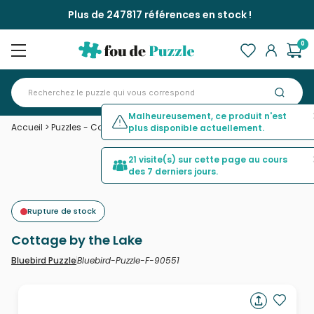
Plus de 247817 références en stock !
0
Malheureusement, ce produit n'est
Accueil
>
Puzzles - Cottages et Châlets
>
Cottage by the Lake
plus disponible actuellement.
21 visite(s) sur cette page au cours
des 7 derniers jours.
Rupture de stock
Cottage by the Lake
Bluebird-Puzzle-F-90551
Bluebird Puzzle