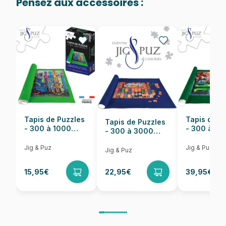
Pensez aux accessoires :
Provenance
Fabriqué en France
EAN
3663384905513
Nombre de pièces
1000 pièces
Dimensions
69 x 48 cm
Tapis de Puzzles
Tapis de P
Tapis de Puzzles
- 300 à 1000
- 300 à 6
- 300 à 3000
pièces
pièces
Pièces
Jig & Puz
Jig & Puz
Jig & Puz
15,95€
22,95€
39,95€