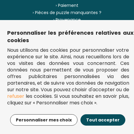
› Paiement
› Pièces de puzzle manquantes ?
› Provenance
Personnaliser les préférences relatives aux
› Plan du site
cookies
Nous utilisons des cookies pour personnaliser votre
expérience sur le site. Ainsi, nous recueillons lors de
** Frais d'envoi = 6,95 € (France) / gratuit à partir de 45 €.
vos visites des données vous concernant. Ces
fou-de-puzzle.com : le site référence pour acheter des puzzles de
données nous permettent de vous proposer des
qualité à bon prix.
© Fou-de-puzzle.com 2011 - 2026
offres publicitaires personnalisées via des
partenaires, et de suivre vos données de navigation
sur notre site. Vous pouvez choisir d'accepter ou de
refuser
les cookies. Si vous souhaitez en savoir plus,
cliquez sur « Personnaliser mes choix ».
13,95€
Ajouter au panier
Personnaliser mes choix
Tout accepter