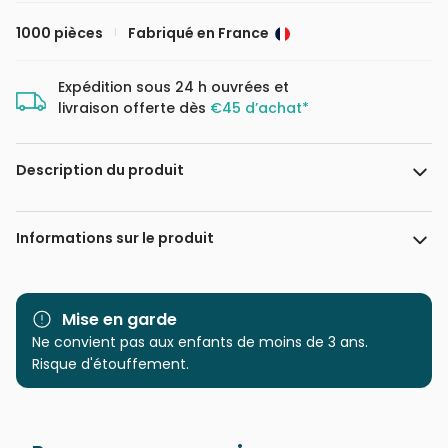
1000 pièces
Fabriqué en France
Expédition sous 24 h ouvrées et
livraison offerte dès
€45 d’achat*
Description du produit
Steve Crisp / MGL
Informations sur le produit
Marque
Bluebird Puzzle
Mise en garde
Catégorie
Ne convient pas aux enfants de moins de 3 ans.
Puzzles - Cottages et
Châlets
Risque d'étouffement.
Age
Puzzle pour Adultes (500 à
48.000 pièces)