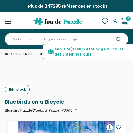
Plus de 247295 références en stock !
0
46 visite(s) sur cette page au cours
Accueil
>
Puzzles - Oiseaux
>
Bluebirds on a Bicycle
des 7 derniers jours.
En stock
Bluebirds on a Bicycle
Bluebird-Puzzle-70300-P
Bluebird Puzzle