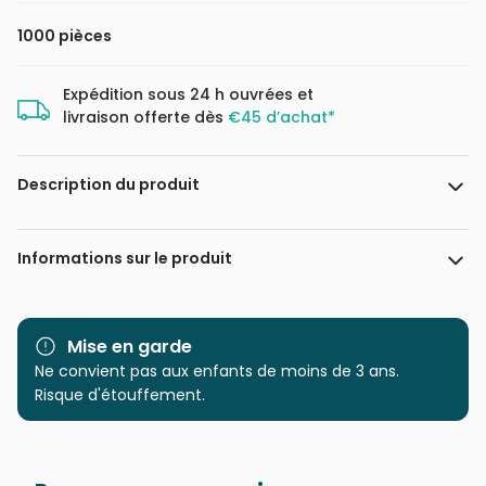
1000 pièces
Expédition sous 24 h ouvrées et
livraison offerte dès
€45 d’achat*
Description du produit
Celebrate Life Gallery / artlicensing.com
Informations sur le produit
Marque
Bluebird Puzzle
Mise en garde
Catégorie
Ne convient pas aux enfants de moins de 3 ans.
Puzzles - Oiseaux
Risque d'étouffement.
Age
Puzzle pour Adultes (500 à
48.000 pièces)