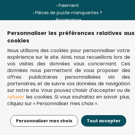
› Paiement
› Pièces de puzzle manquantes ?
› Provenance
Personnaliser les préférences relatives aux
› Plan du site
cookies
Nous utilisons des cookies pour personnaliser votre
expérience sur le site. Ainsi, nous recueillons lors de
** Frais d'envoi = 6,95 € (France) / gratuit à partir de 45 €.
vos visites des données vous concernant. Ces
fou-de-puzzle.com : le site référence pour acheter des puzzles de
données nous permettent de vous proposer des
qualité à bon prix.
© Fou-de-puzzle.com 2011 - 2026
offres publicitaires personnalisées via des
partenaires, et de suivre vos données de navigation
sur notre site. Vous pouvez choisir d'accepter ou de
refuser
les cookies. Si vous souhaitez en savoir plus,
cliquez sur « Personnaliser mes choix ».
13,95€
Ajouter au panier
Personnaliser mes choix
Tout accepter