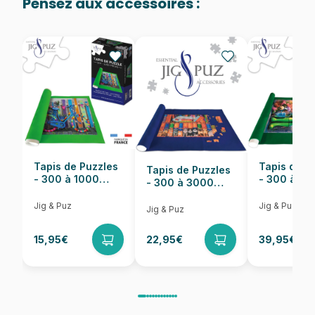
Pensez aux accessoires :
Provenance
Puzzles fabriqués en France
EAN
3663384703003
Nombre de pièces
1000 pièces
Dimensions
68 x 48 cm
Tapis de Puzzles
Tapis de P
Tapis de Puzzles
- 300 à 1000
- 300 à 6
- 300 à 3000
pièces
pièces
Pièces
Jig & Puz
Jig & Puz
Jig & Puz
15,95€
22,95€
39,95€