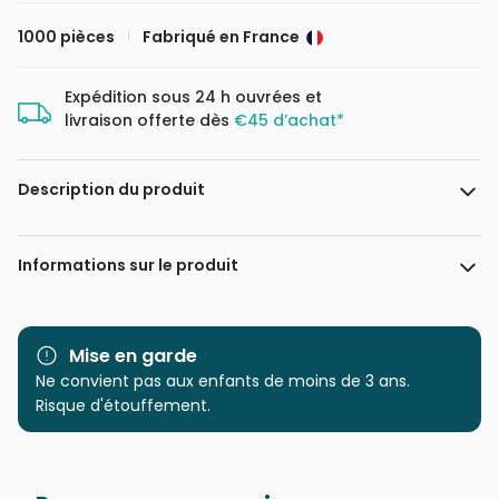
1000 pièces
Fabriqué en France
Expédition sous 24 h ouvrées et
livraison offerte dès
€45 d’achat*
Description du produit
David Maclean, Licensed by MGL, www.mglart.com
Informations sur le produit
Marque
Bluebird Puzzle
Mise en garde
Catégorie
Ne convient pas aux enfants de moins de 3 ans.
Puzzles - Campagne
Risque d'étouffement.
Age
Puzzle pour Adultes (500 à
48.000 pièces)