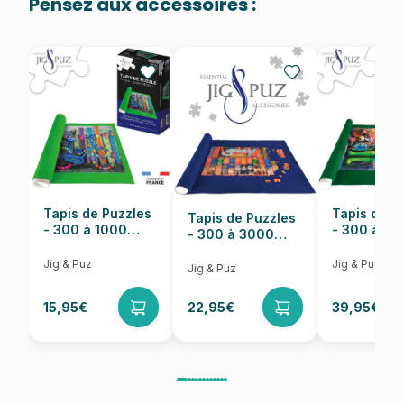
Pensez aux accessoires :
Provenance
Fabriqué en France
EAN
3663384911569
Nombre de pièces
1000 pièces
Dimensions
69 x 48 cm
Tapis de Puzzles
Tapis de P
Tapis de Puzzles
- 300 à 1000
- 300 à 6
- 300 à 3000
pièces
pièces
Pièces
Jig & Puz
Jig & Puz
Jig & Puz
15,95€
22,95€
39,95€