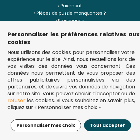
› Paiement
› Pièces de puzzle manquantes ?
› Provenance
Personnaliser les préférences relatives aux
› Plan du site
cookies
Nous utilisons des cookies pour personnaliser votre
expérience sur le site. Ainsi, nous recueillons lors de
** Frais d'envoi = 6,95 € (France) / gratuit à partir de 45 €.
vos visites des données vous concernant. Ces
fou-de-puzzle.com : le site référence pour acheter des puzzles de
données nous permettent de vous proposer des
qualité à bon prix.
© Fou-de-puzzle.com 2011 - 2026
offres publicitaires personnalisées via des
partenaires, et de suivre vos données de navigation
sur notre site. Vous pouvez choisir d'accepter ou de
refuser
les cookies. Si vous souhaitez en savoir plus,
cliquez sur « Personnaliser mes choix ».
13,95€
Ajouter au panier
Personnaliser mes choix
Tout accepter