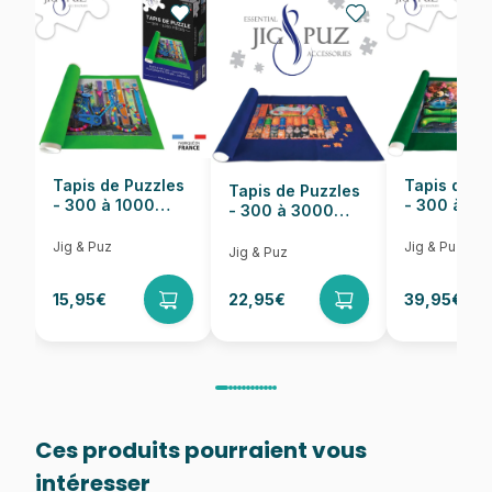
Nombre de pièces
1000 pièces
Dimensions
68 x 48 cm
Tapis de Puzzles
Tapis de P
Tapis de Puzzles
- 300 à 1000
- 300 à 6
- 300 à 3000
pièces
pièces
Pièces
Jig & Puz
Jig & Puz
Jig & Puz
15,95€
22,95€
39,95€
Ces produits pourraient vous
intéresser