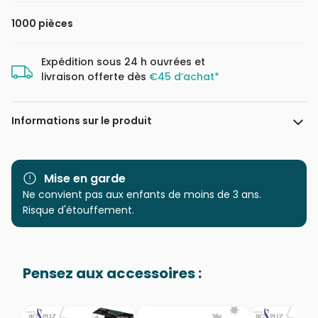
1000 pièces
Expédition sous 24 h ouvrées et
livraison offerte dès
€45 d’achat*
Informations sur le produit
Marque
Art Puzzle
Mise en garde
Catégorie
Ne convient pas aux enfants de moins de 3 ans.
Puzzles - Monuments
Risque d'étouffement.
Age
Puzzle pour Adultes (500 à
48.000 pièces)
Pensez aux accessoires :
Provenance
Puzzles fabriqués en France
EAN
8682450142374