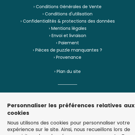
› Conditions Générales de Vente
› Conditions d'utilisation
› Confidentialités & protections des données
› Mentions légales
› Envoi et livraison
› Paiement
› Pièces de puzzle manquantes ?
› Provenance
› Plan du site
** Frais d'envoi = 6,95 € (France) / gratuit à partir de 45 €.
fou-de-puzzle.com : le site référence pour acheter des puzzles de
Personnaliser les préférences relatives aux
qualité à bon prix.
cookies
© Fou-de-puzzle.com 2011 - 2026
Nous utilisons des cookies pour personnaliser votre
expérience sur le site. Ainsi, nous recueillons lors de
Filtrer
Trier