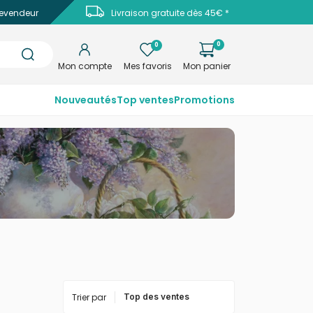
evendeur
Livraison gratuite dès 45€ *
0
0
Mon compte
Mes favoris
Mon panier
Nouveautés
Top ventes
Promotions
Trier par