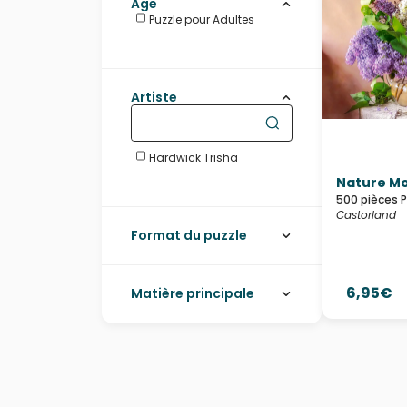
Âge
Puzzle pour Adultes
Artiste
Hardwick Trisha
Nature Mo
500 pièces 
Castorland
Format du puzzle
6,95€
Matière principale