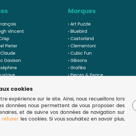
tes
Marques
François
› Art Puzzle
ogh Vincent
› Bluebird
Crisp
› Castorland
el Pieter
› Clementoni
 Claude
› Cubic Fun
ic Davison
› Gibsons
oséphine
› Grafika
 Gustave
› Pieces & Peace
 Pinson
› Ravensburger
 aux cookies
us les artistes
› Voir toutes les marques
e expérience sur le site. Ainsi, nous recueillons lors
Ces données nous permettent de vous proposer des
tenaires, et de suivre vos données de navigation sur
e
refuser
les cookies. Si vous souhaitez en savoir plus,
5 €.
uzzles de qualité à bon prix.