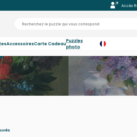
Accès R
Puzzles
tes
Accessoires
Carte Cadeau
photo
ouvés