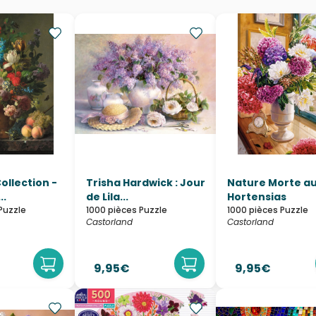
llection -
Trisha Hardwick : Jour
Nature Morte a
..
de Lila...
Hortensias
Puzzle
1000 pièces Puzzle
1000 pièces Puzzle
Castorland
Castorland
9,95€
9,95€