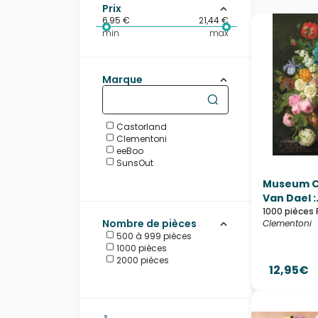
Prix
6,95 €
21,44 €
min
max
Marque
Castorland
Clementoni
eeBoo
SunsOut
Museum Co
Van Dael :.
1000 pièces 
Nombre de pièces
Clementoni
500 à 999 pièces
1000 pièces
2000 pièces
12,95€