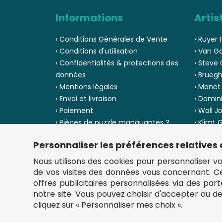
Informations
Artis
› Conditions Générales de Vente
› Ruyer 
› Conditions d'utilisation
› Van G
› Confidentialités & protections des
› Steve 
données
› Bruegh
› Mentions légales
› Monet
› Envoi et livraison
› Domin
› Paiement
› Wall J
› Pièces de puzzle manquantes ?
› Klimt
› Provenance
› Chuck
Personnaliser les préférences relatives
› Voir to
› Plan du site
Nous utilisons des cookies pour personnaliser votr
de vos visites des données vous concernant. 
offres publicitaires personnalisées via des par
notre site. Vous pouvez choisir d'accepter ou d
cliquez sur « Personnaliser mes choix ».
** Frais d'envoi = 6,95 € (France) / gratuit à partir de 4
fou-de-puzzle.com : le site référence pour acheter des p