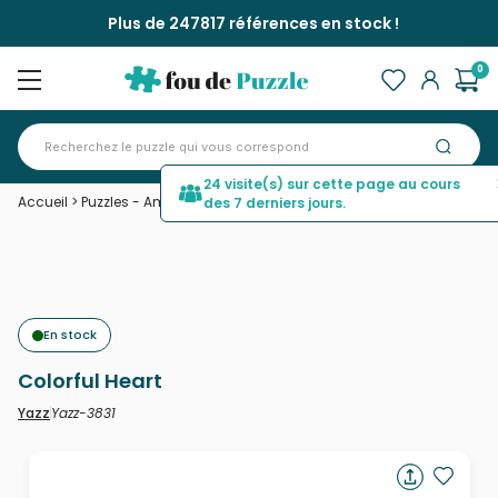
Plus de 247817 références en stock !
0
24 visite(s) sur cette page au cours
Accueil
>
Puzzles - Amour et Tendresse
>
Colorful Heart
des 7 derniers jours.
En stock
Colorful Heart
Yazz-3831
Yazz