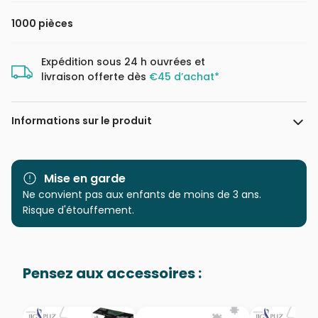
1000 pièces
Expédition sous 24 h ouvrées et
livraison offerte dès
€45 d’achat*
Informations sur le produit
Marque
Yazz
Mise en garde
Catégorie
Ne convient pas aux enfants de moins de 3 ans.
Puzzles - Amour et
Tendresse
Risque d'étouffement.
Age
Puzzle pour Adultes (500 à
48.000 pièces)
Pensez aux accessoires :
Provenance
Puzzles fabriqués en France