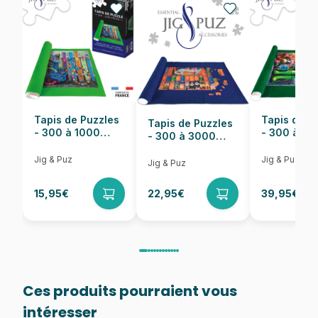
EAN
8699375067859
Nombre de pièces
1000 pièces
Dimensions
68 x 48 cm
Tapis de Puzzles
Tapis de P
Tapis de Puzzles
- 300 à 1000
- 300 à 6
- 300 à 3000
pièces
pièces
Pièces
Jig & Puz
Jig & Puz
Jig & Puz
15,95€
22,95€
39,95€
Ces produits pourraient vous
intéresser