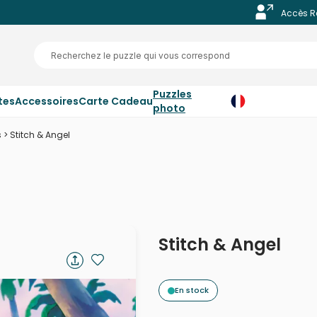
Accès R
Puzzles
tes
Accessoires
Carte Cadeau
photo
s
>
Stitch & Angel
Stitch & Angel
En stock