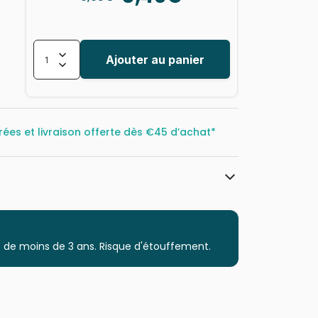
Ajouter au panier
rées et livraison offerte dès
€45 d’achat*
Trefl, le leader de l'Europe de l'Est
Puzzles - Bandes Dessinées et Dessins
Animés
 de moins de 3 ans. Risque d'étouffement.
Puzzle pour Adultes (500 à 48.000
pièces)
Puzzles fabriqués en France