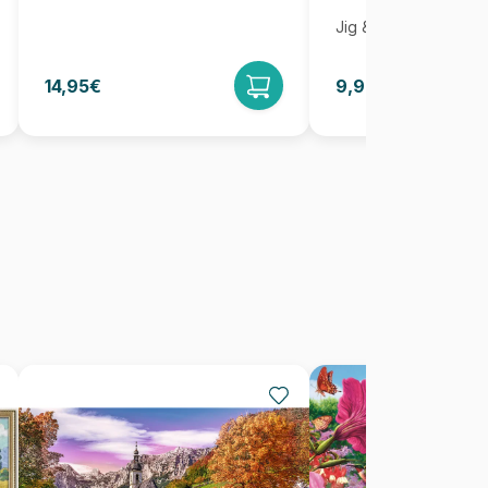
Jig & Puz
14,95€
9,95€