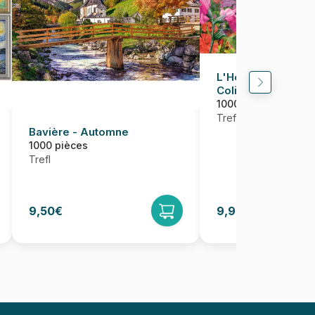
L'Heure Du Thé : 
Colibris
1000 pièces
Trefl
Bavière - Automne
1000 pièces
Trefl
9,50€
9,95€