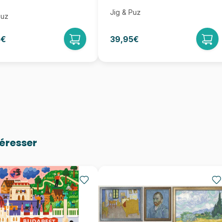
Jig & Puz
Puz
5€
39,95€
téresser