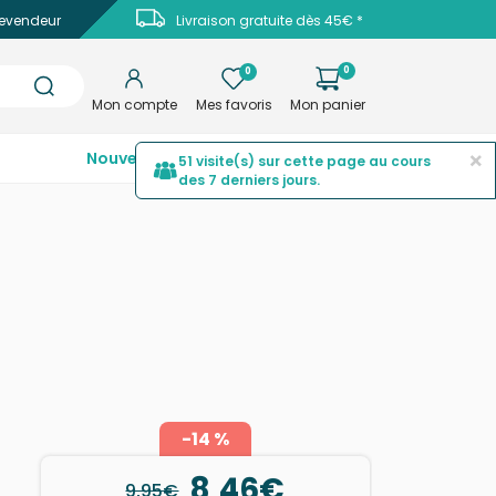
evendeur
Livraison gratuite dès 45€ *
0
0
Mon compte
Mes favoris
Mon panier
×
Nouveautés
Top ventes
Promotions
51 visite(s) sur cette page au cours
des 7 derniers jours.
-14 %
8,46€
9,95€