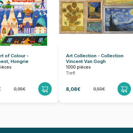
t of Colour -
Art Collection - Collection
est, Hongrie
Vincent Van Gogh
pièces
1000 pièces
Trefl
€
8,08€
9,95€
9,50€