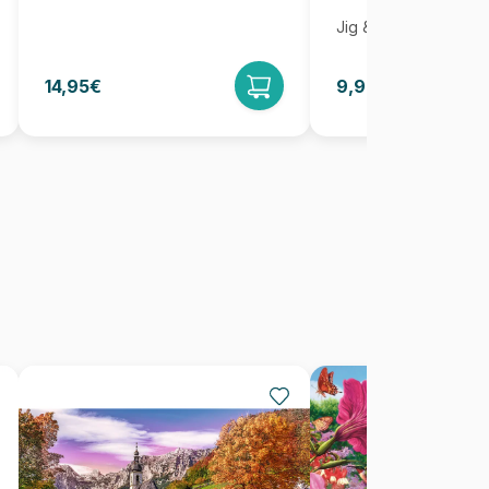
Jig & Puz
14,95€
9,95€