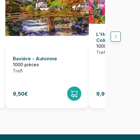
L'Heure Du Thé : 
Colibris
1000 pièces
Trefl
Bavière - Automne
1000 pièces
Trefl
9,50€
9,95€