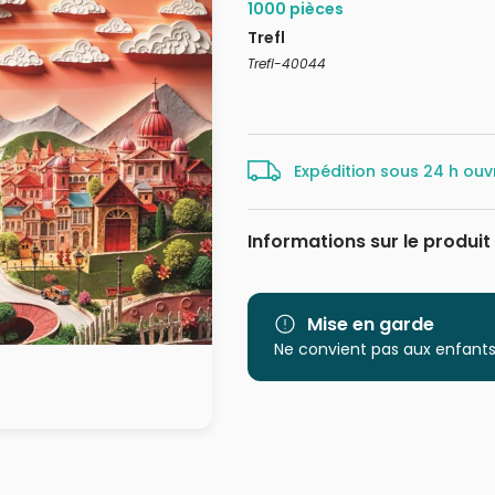
1000 pièces
Trefl
Trefl-40044
Expédition sous 24 h ouv
Informations sur le produit
Marque
Catégorie
Mise en garde
Ne convient pas aux enfants
Age
Provenance
EAN