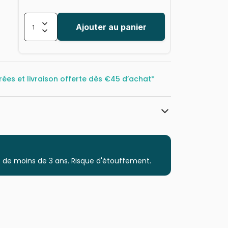
Ajouter au panier
rées et livraison offerte dès
€45 d’achat*
Trefl, le leader de l'Europe de l'Est
Puzzles - Villes et Villages
 de moins de 3 ans. Risque d'étouffement.
Puzzle pour Adultes (500 à 48.000
pièces)
Puzzles fabriqués en France
5900511400441