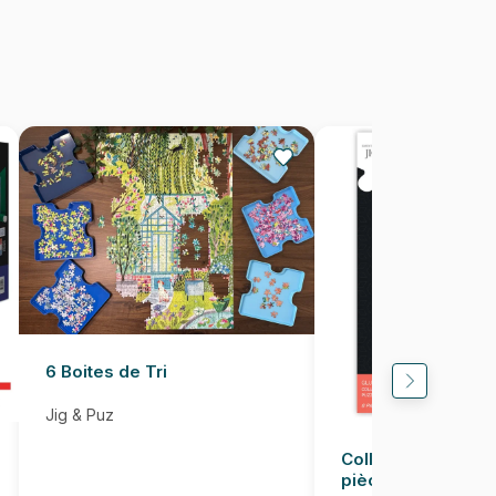
1000 pièces
68 x 48 cm
6 Boites de Tri
Jig & Puz
Colle pour Puzzle
pièces