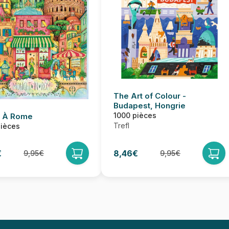
The Art of Colour -
Budapest, Hongrie
1000 pièces
t À Rome
Trefl
pièces
€
8,46€
9,95€
9,95€