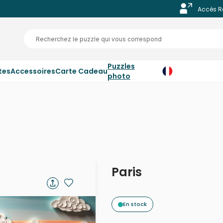
Accès R
Puzzles
tes
Accessoires
Carte Cadeau
photo
Paris
En stock