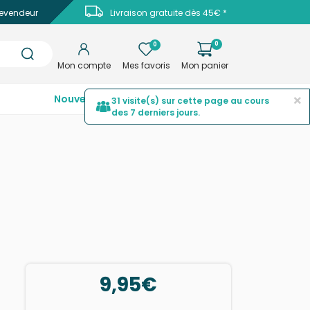
evendeur
Livraison gratuite dès 45€ *
0
0
Mon compte
Mes favoris
Mon panier
×
Nouveautés
Top ventes
Promotions
31 visite(s) sur cette page au cours
des 7 derniers jours.
9,95€