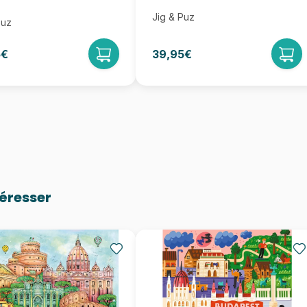
Jig & Puz
Puz
5€
39,95€
téresser