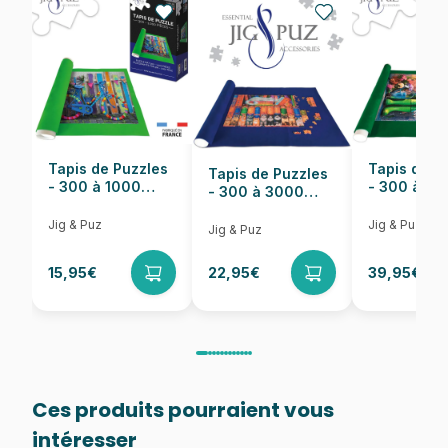
EAN
5900511120844
Nombre de pièces
1000 pièces
Dimensions
68 x 48 cm
Tapis de Puzzles
Tapis de P
Tapis de Puzzles
- 300 à 1000
- 300 à 6
- 300 à 3000
pièces
pièces
Pièces
Jig & Puz
Jig & Puz
Jig & Puz
15,95€
22,95€
39,95€
Ces produits pourraient vous
intéresser