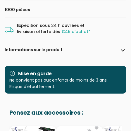
1000 pièces
Expédition sous 24 h ouvrées et
livraison offerte dès
€45 d’achat*
Informations sur le produit
Marque
Trefl, le leader de l'Europe de
l'Est
Mise en garde
Ne convient pas aux enfants de moins de 3 ans.
Catégorie
Puzzles - Chats
Risque d'étouffement.
Age
Puzzle pour Adultes (500 à
48.000 pièces)
Pensez aux accessoires :
Provenance
Puzzles fabriqués en France