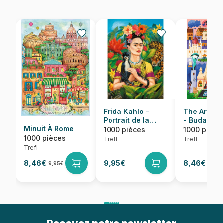
Frida Kahlo -
The Art of 
Portrait de la
- Budapest
Minuit À Rome
Jungle
Hongrie
1000 pièces
1000 pièce
1000 pièces
Trefl
Trefl
Trefl
8,46€
9,95€
8,46€
9,95€
9,95€