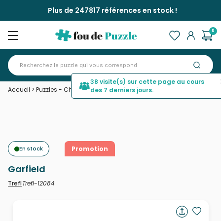
Plus de 247817 références en stock !
0
38 visite(s) sur cette page au cours
Accueil
>
Puzzles - Chats
>
Garfield
des 7 derniers jours.
En stock
Promotion
Garfield
Trefl-12084
Trefl