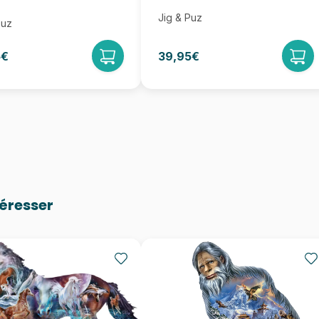
Jig & Puz
Puz
5€
39,95€
téresser