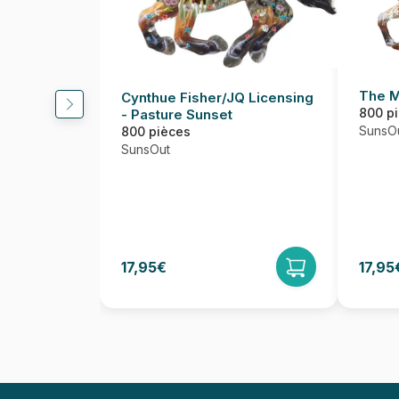
The M
Cynthue Fisher/JQ Licensing
800 p
- Pasture Sunset
SunsO
800 pièces
SunsOut
17,95€
17,95