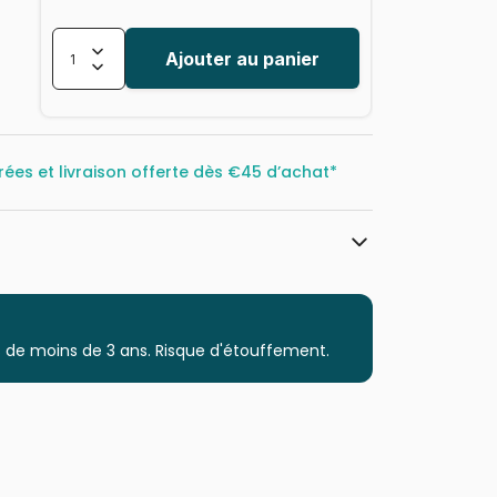
Ajouter au panier
rées et livraison offerte dès
€45 d’achat*
SunsOut
Puzzles - Campagne
 de moins de 3 ans. Risque d'étouffement.
Puzzle pour Adultes (500 à 48.000
pièces)
Puzzles fabriqués en France
0796780970823