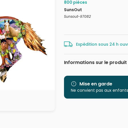
800 pièces
SunsOut
Sunsout-97082
Expédition sous 24 h ouv
Informations sur le produit
Marque
Catégorie
Mise en garde
Ne convient pas aux enfants
Age
Provenance
EAN