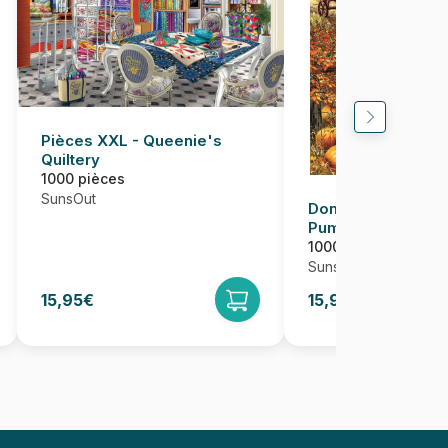
Pièces XXL - Queenie's
Quiltery
1000 pièces
SunsOut
Dona Gelsinger - 
Pumpkin Patch Fa
1000 pièces
SunsOut
15,95€
15,95€