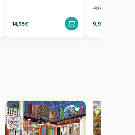
Jig & Puz
14,95€
9,95€