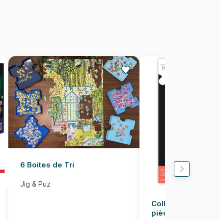
800 pièces
61 x 89 cm
6 Boites de Tri
Jig & Puz
Colle pour Puzzle
pièces