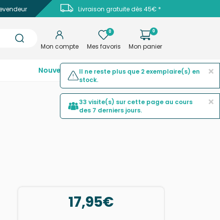
evendeur
Livraison gratuite dès 45€ *
0
0
Mon compte
Mes favoris
Mon panier
×
Nouveautés
Top ventes
Promotions
Il ne reste plus que 2 exemplaire(s) en
stock.
×
33 visite(s) sur cette page au cours
des 7 derniers jours.
17,95€