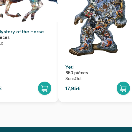
ystery of the Horse
ièces
ut
Yeti
850 pièces
SunsOut
€
17,95€