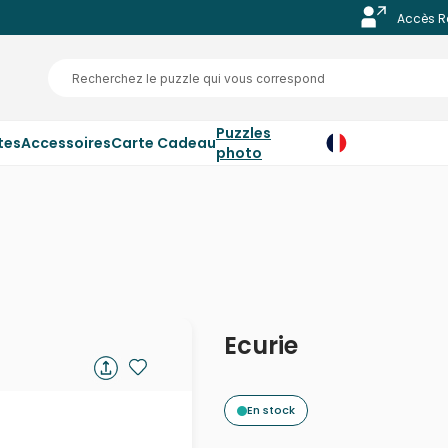
Accès R
Puzzles
tes
Accessoires
Carte Cadeau
photo
Ecurie
En stock