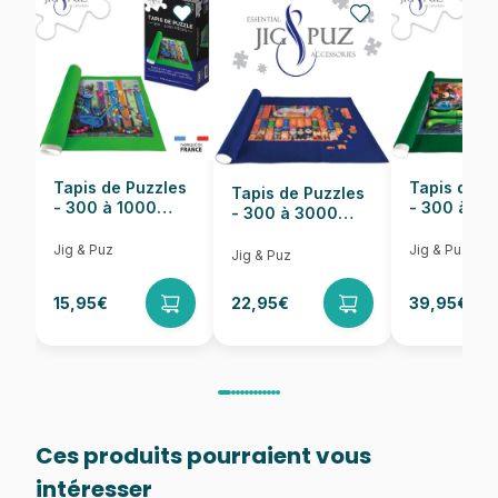
Nombre de pièces
1000 pièces
Dimensions
69 x 49 cm
Tapis de Puzzles
Tapis de P
Tapis de Puzzles
- 300 à 1000
- 300 à 6
- 300 à 3000
pièces
pièces
Pièces
Jig & Puz
Jig & Puz
Jig & Puz
15,95€
22,95€
39,95€
Ces produits pourraient vous
intéresser