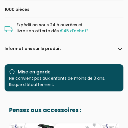
1000 pièces
Expédition sous 24 h ouvrées et
livraison offerte dès
€45 d’achat*
Informations sur le produit
Marque
Schmidt Spiele
Mise en garde
Catégorie
Ne convient pas aux enfants de moins de 3 ans.
Puzzles - Villes et Villages
Risque d'étouffement.
Age
Puzzle pour Adultes (500 à
48.000 pièces)
Pensez aux accessoires :
Provenance
Puzzles fabriqués en France
EAN
4001504589769