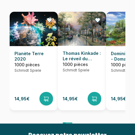
Thomas Kinkade :
Dominic Da
Planète Terre
Le réveil du
- Domaine
2020
village
idyllique
1000 pièces
1000 pièce
1000 pièces
Schmidt Spiele
Schmidt Spie
Schmidt Spiele
14,95€
14,95€
14,95€