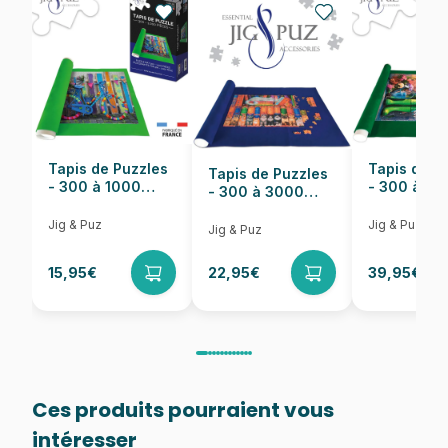
EAN
4001504586119
Nombre de pièces
1000 pièces
Dimensions
69 x 49 cm
Tapis de Puzzles
Tapis de P
Tapis de Puzzles
- 300 à 1000
- 300 à 6
- 300 à 3000
pièces
pièces
Pièces
Jig & Puz
Jig & Puz
Jig & Puz
15,95€
22,95€
39,95€
Ces produits pourraient vous
intéresser