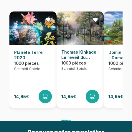
Thomas Kinkade :
Dominic Da
Planète Terre
Le réveil du
- Domaine
2020
village
idyllique
1000 pièces
1000 pièce
1000 pièces
Schmidt Spiele
Schmidt Spie
Schmidt Spiele
14,95€
14,95€
14,95€