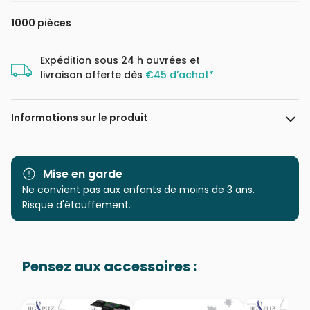
1000 pièces
Expédition sous 24 h ouvrées et
livraison offerte dès
€45 d’achat*
Informations sur le produit
Marque
Schmidt Spiele
Mise en garde
Catégorie
Ne convient pas aux enfants de moins de 3 ans.
Puzzles - Forêts, Fleurs et
Jardins
Risque d'étouffement.
Age
Puzzle pour Adultes (500 à
48.000 pièces)
Pensez aux accessoires :
Provenance
Puzzles fabriqués en France