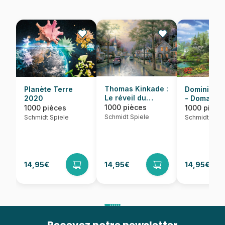
Thomas Kinkade :
Dominic Da
Planète Terre
Le réveil du
- Domaine
2020
village
idyllique
1000 pièces
1000 pièce
1000 pièces
Schmidt Spiele
Schmidt Spie
Schmidt Spiele
14,95€
14,95€
14,95€