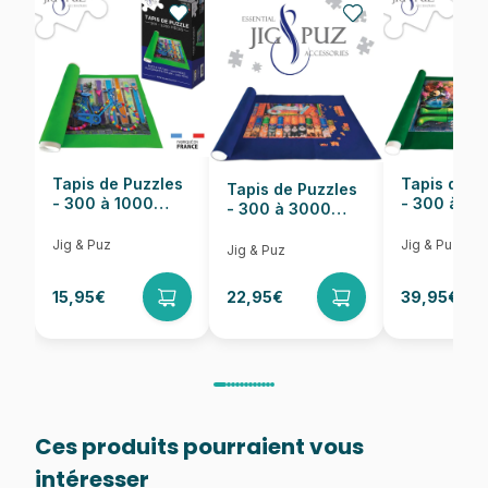
Nombre de pièces
1000 pièces
Dimensions
69 x 49 cm
Tapis de Puzzles
Tapis de P
Tapis de Puzzles
- 300 à 1000
- 300 à 6
- 300 à 3000
pièces
pièces
Pièces
Jig & Puz
Jig & Puz
Jig & Puz
15,95€
22,95€
39,95€
Ces produits pourraient vous
intéresser