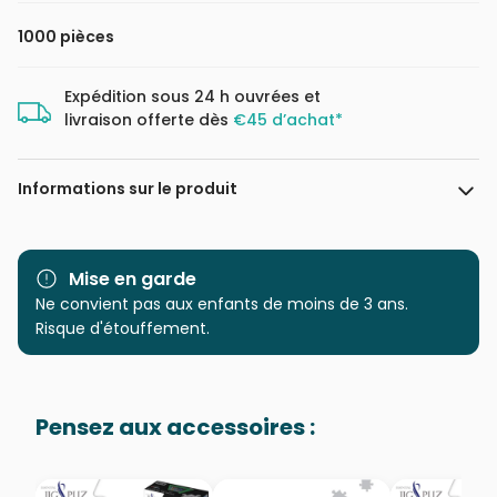
1000 pièces
Expédition sous 24 h ouvrées et
livraison offerte dès
€45 d’achat*
Informations sur le produit
Marque
Schmidt Spiele
Mise en garde
Catégorie
Ne convient pas aux enfants de moins de 3 ans.
Puzzles - Déco et Objets
Risque d'étouffement.
Age
Puzzle pour Adultes (500 à
48.000 pièces)
Pensez aux accessoires :
Provenance
Puzzles fabriqués en France
EAN
4001504597429